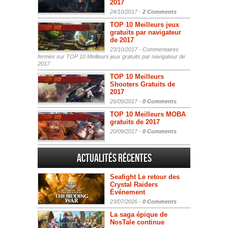
2017
24/10/2017 -
2 Comments
TOP 10 Meilleurs jeux
gratuits par navigateur
de 2017
23/10/2017 -
Commentaires
fermés
sur TOP 10 Meilleurs jeux gratuits par navigateur de
2017
TOP 10 Meilleurs
Shooters Gratuits de
2017
26/09/2017 -
0 Comments
TOP 10 Meilleurs MOBA
gratuits de 2017
20/09/2017 -
0 Comments
Actualités Récentes
Seafight Le retour des
Crystal Raiders
Événement
23/07/2026 -
0 Comments
La saga épique de
NosTale continue