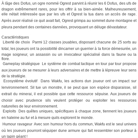
À lâge des Dofus, un ogre nommé Ogrest parvint à réunir les 6 Dofus, des ufs de
dragon extrêmement rares, pour les offrir à sa bien-aimée. Malheureusement,
elle nétait intéressée que par les ufs et Ogrest la tua dans un accès de rage.
Après avoir réalisé ce quil avait fait, Ogrest grimpa au sommet dune montagne et
pleura pendant des centaines dannées, provoquant un déluge dévastateur.
Caractéristiques
 Liberté de choix  Parmi 12 classes jouables, disposant chacune de 25 sorts au
total, les joueurs ont la possibilité dincarner un guerrier à la force démesurée, un
mage soigneur, un assassin ou un invocateur spécialisé dans la faune ou la
flore.
 Gameplay stratégique  Le système de combat tactique en tour par tour propose
aux joueurs de se mesurer à leurs adversaires et de mettre à lépreuve leur sens
de la stratégie.
 Ecosystème évolutif  Dans Wakfu, les actions dun joueur ont un impact sur
lenvironnement. Sil tue un monstre, il se peut que son espèce disparaisse, sil
extrait du minerai, il est possible que cette ressource sépuise. Aux joueurs de
choisir avec prudence sils veulent protéger ou exploiter les ressources
naturelles de leur environnement.
 Exploits  Des quêtes uniques, spécifiques à chaque zone, tiennent les joueurs
en haleine au fur et à mesure quils explorent le monde.
 Humour ravageur  Avec son humour hors du commun, Wakfu est le seul univers
où les joueurs pourront séquiper dune armure qui fait ressembler son porteur à
un lapin géant !