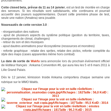
prochainement.
Cette closed beta, prévue du 11 au 14 janvier
, est un test de montée en charge
des serveurs. Si les résultats sont satisfaisants, elle continuera et pourrait
accueillir des joueurs supplémentaires. Durant cette première phase de test,
seule une nation (Amakna) sera jouable.
Nouveautés de cette version 3.0
:
- réorganisation des nations
- ajout de plusieurs aspects du système politique (gestion du territoire, taxes,
changements de climat, challenges)
- retour du son et des musiques
- ajout dautres animations pour lécosystème (ressources et monstres)
- refonte graphique : retake des sprites, retake des pictos, refonte complète du
style des maps (cases apparentes même hors combat)
La date de sortie de
Wakfu
sera annoncée lors du prochain événement officiel
de léditeur français : Ankama Convention #6, qui aura lieu les 5 et 6 mars 2011 à
Lille Grand Palais.
Dès le 12 janvier, lémission Inside Ankama comportera chaque semaine une
rubrique sur le MMO Wakfu.