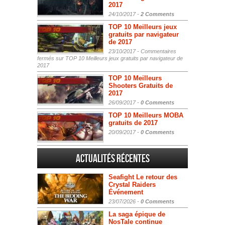
2017
24/10/2017 -
2 Comments
TOP 10 Meilleurs jeux
gratuits par navigateur
de 2017
23/10/2017 -
Commentaires
fermés
sur TOP 10 Meilleurs jeux gratuits par navigateur de
2017
TOP 10 Meilleurs
Shooters Gratuits de
2017
26/09/2017 -
0 Comments
TOP 10 Meilleurs MOBA
gratuits de 2017
20/09/2017 -
0 Comments
Actualités Récentes
Seafight Le retour des
Crystal Raiders
Événement
23/07/2026 -
0 Comments
La saga épique de
NosTale continue