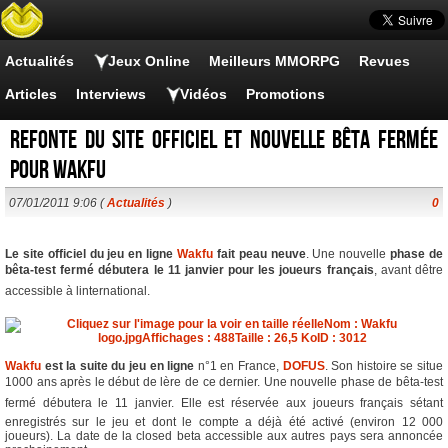
Actualités
Jeux Online
Meilleurs MMORPG
Revues
Articles
Interviews
Vidéos
Promotions
Refonte du site officiel et nouvelle Bêta fermée
pour Wakfu
07/01/2011 9:06 (
Actualités
)
0
Le site officiel du jeu en ligne
Wakfu
fait peau neuve
. Une nouvelle
phase de
bêta-test fermé débutera le 11 janvier pour les joueurs français
, avant dêtre
accessible à linternational.
Wakfu
est la suite du jeu en ligne
n°1 en France,
DOFUS
. Son histoire se situe
1000 ans après le début de lère de ce dernier. Une nouvelle phase de bêta-test
fermé débutera le 11 janvier. Elle est réservée aux joueurs français sétant
enregistrés sur le jeu et dont le compte a déjà été activé (environ 12 000
joueurs). La date de la closed beta accessible aux autres pays sera annoncée