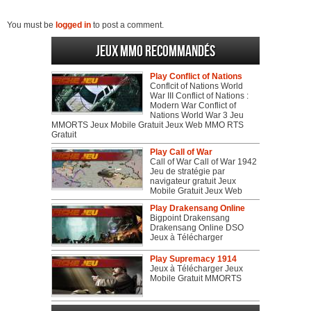
You must be
logged in
to post a comment.
Jeux MMO recommandés
Play Conflict of Nations
Conflcit of Nations World
War III Conflict of Nations :
Modern War Conflict of
Nations World War 3 Jeu
MMORTS Jeux Mobile Gratuit Jeux Web MMO RTS
Gratuit
Play Call of War
Call of War Call of War 1942
Jeu de stratégie par
navigateur gratuit Jeux
Mobile Gratuit Jeux Web
Play Drakensang Online
Bigpoint Drakensang
Drakensang Online DSO
Jeux à Télécharger
Play Supremacy 1914
Jeux à Télécharger Jeux
Mobile Gratuit MMORTS