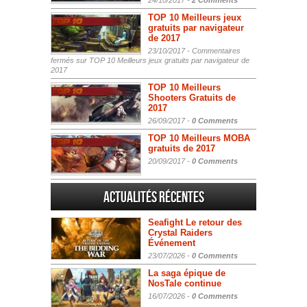
24/10/2017 -
2 Comments
TOP 10 Meilleurs jeux
gratuits par navigateur
de 2017
23/10/2017 -
Commentaires
fermés
sur TOP 10 Meilleurs jeux gratuits par navigateur de
2017
TOP 10 Meilleurs
Shooters Gratuits de
2017
26/09/2017 -
0 Comments
TOP 10 Meilleurs MOBA
gratuits de 2017
20/09/2017 -
0 Comments
Actualités Récentes
Seafight Le retour des
Crystal Raiders
Événement
23/07/2026 -
0 Comments
La saga épique de
NosTale continue
16/07/2026 -
0 Comments