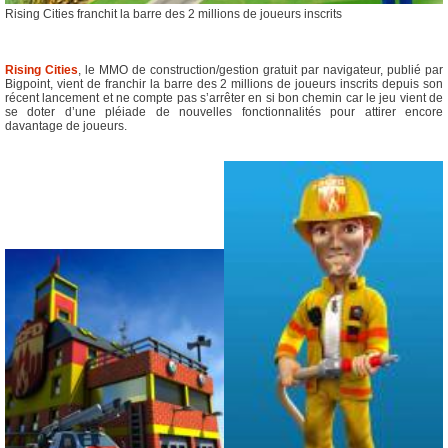
Rising Cities franchit la barre des 2 millions de joueurs inscrits
Rising Cities
, le MMO de construction/gestion gratuit par navigateur, publié par
Bigpoint, vient de franchir la barre des 2 millions de joueurs inscrits depuis son
récent lancement et ne compte pas s’arrêter en si bon chemin car le jeu vient de
se doter d’une pléiade de nouvelles fonctionnalités pour attirer encore
davantage de joueurs.