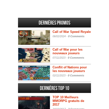
Dernières promos
Call of War Speed Royale
06/02/2024 -
0 Comments
Call of War pour les
nouveaux joueurs
07/11/2023 -
0 Comments
Conflit of Nations pour
les nouveaux joueurs
02/11/2023 -
0 Comments
Dernières Top 10
TOP 10 Meilleurs
MMORPG gratuits de
2017