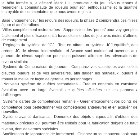
la bêta fermée », a déclaré Mark Hill, producteur du jeu. «Nous tenons à
remercier la communauté de joueurs pour son enthousiasme et la quantité
incroyable de commentaires que nous avons reçus. »
Basé uniquement sur les retours des joueurs, la phase 2 comprendra ces mises
à jour et améliorations:
 Villes complètement restructurées - Suppression des "portes" pour voyager plus
facilement et plus efficacement à travers les mondes du jeu avec moins d'attente
de chargement.
 Réglages du système de JCJ - Tout en offrant un système JCJ équilibré, des
arènes JC de niveau Intermédiaire et Avancé sont maintenant ouvertes aux
joueurs de niveau supérieur pour quils puissent affronter des adversaires de
niveau similaire.
 Système de Comparaison de joueurs - Comparez vos statistiques avec celles
d'autres joueurs et de vos adversaires, afin daider les nouveaux joueurs à
trouver la meilleure façon de gérer leurs personnages.
 Nouveau système de quêtes secondaires - Traquer ennemis en constante
évolution avec un large éventail de quêtes affichées sur les panneaux
daffichages.
 Système darbre de compétences remanié - Gérer efficacement vos points de
compétence pour perfectionner vos compétences antérieures et en acquérir de
nouvelles.
 Système avancé dartisanat - Démontez des objets uniques afin d'obtenir des
matériaux précieux qui pourront être utilisés pour la fabrication dobjets de haut
niveau, dont des armes spéciales.
 Amélioration de lapparence de larmement - Obtenez un tout nouveau look pour