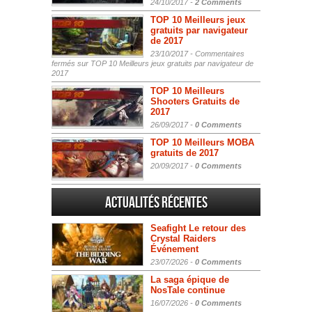
24/10/2017 -
2 Comments
TOP 10 Meilleurs jeux
gratuits par navigateur
de 2017
23/10/2017 -
Commentaires
fermés
sur TOP 10 Meilleurs jeux gratuits par navigateur de
2017
TOP 10 Meilleurs
Shooters Gratuits de
2017
26/09/2017 -
0 Comments
TOP 10 Meilleurs MOBA
gratuits de 2017
20/09/2017 -
0 Comments
Actualités Récentes
Seafight Le retour des
Crystal Raiders
Événement
23/07/2026 -
0 Comments
La saga épique de
NosTale continue
16/07/2026 -
0 Comments