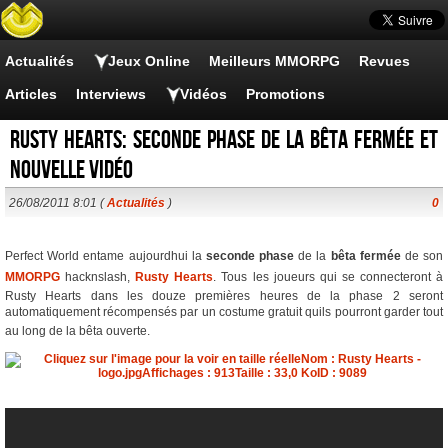
Actualités
Jeux Online
Meilleurs MMORPG
Revues
Articles
Interviews
Vidéos
Promotions
Rusty Hearts: seconde phase de la bêta fermée et
nouvelle vidéo
26/08/2011 8:01 (
Actualités
)
0
Perfect World entame aujourdhui la
seconde phase
de la
bêta fermée
de son
MMORPG
hacknslash,
Rusty Hearts
. Tous les joueurs qui se connecteront à
Rusty Hearts dans les douze premières heures de la phase 2 seront
automatiquement récompensés par un costume gratuit quils pourront garder tout
au long de la bêta ouverte.