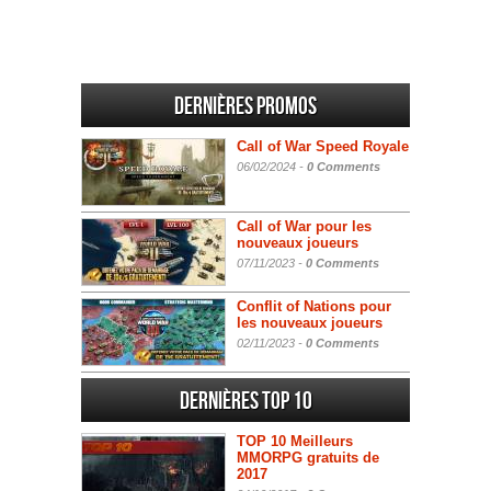
Dernières promos
Call of War Speed Royale
06/02/2024 -
0 Comments
Call of War pour les
nouveaux joueurs
07/11/2023 -
0 Comments
Conflit of Nations pour
les nouveaux joueurs
02/11/2023 -
0 Comments
Dernières Top 10
TOP 10 Meilleurs
MMORPG gratuits de
2017