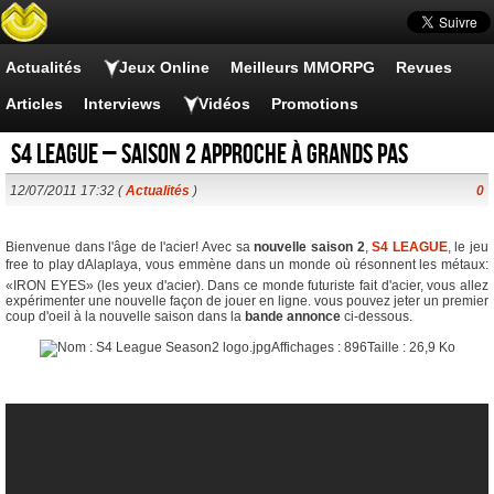
Actualités
Jeux Online
Meilleurs MMORPG
Revues
Articles
Interviews
Vidéos
Promotions
S4 League – Saison 2 approche à grands pas
12/07/2011 17:32 (
Actualités
)
0
Bienvenue dans l'âge de l'acier! Avec sa
nouvelle saison 2
,
S4 LEAGUE
, le jeu
free to play dAlaplaya, vous emmène dans un monde où résonnent les métaux:
«IRON EYES» (les yeux d'acier). Dans ce monde futuriste fait d'acier, vous allez
expérimenter une nouvelle façon de jouer en ligne. vous pouvez jeter un premier
coup d'oeil à la nouvelle saison dans la
bande annonce
ci-dessous.