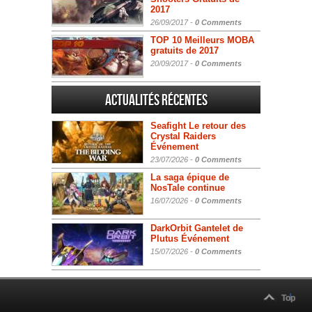
2017
26/09/2017 -
0 Comments
TOP 10 Meilleurs MOBA
gratuits de 2017
20/09/2017 -
0 Comments
Actualités Récentes
Seafight Le retour des
Crystal Raiders
Événement
23/07/2026 -
0 Comments
La saga épique de
NosTale continue
16/07/2026 -
0 Comments
DarkOrbit Gantelet de
Plutus Événement
15/07/2026 -
0 Comments
Top