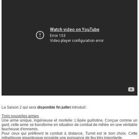
La Saison 2 qui sera
disponible fin juillet
introduit :
Trois nouvelles armes
Une arme unique, ingénieuse et mortelle: L'épée guillotine. Conçue comme un
gant, cette arme se transforme en situation de combat de mêlée en une véritable
faucheuse d'ennemis.
Pour ceux qui préfèrent le combat à distance, Turret est le bon choix. Cette
mitrailleuse gigantesque possède une puissance de feu très importante.