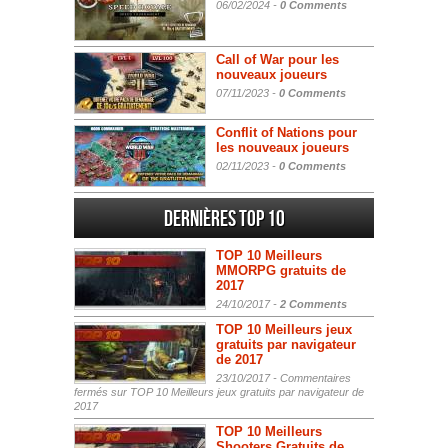
06/02/2024 -
0 Comments
Call of War pour les
nouveaux joueurs
07/11/2023 -
0 Comments
Conflit of Nations pour
les nouveaux joueurs
02/11/2023 -
0 Comments
Dernières Top 10
TOP 10 Meilleurs
MMORPG gratuits de
2017
24/10/2017 -
2 Comments
TOP 10 Meilleurs jeux
gratuits par navigateur
de 2017
23/10/2017 -
Commentaires
fermés
sur TOP 10 Meilleurs jeux gratuits par navigateur de
2017
TOP 10 Meilleurs
Shooters Gratuits de