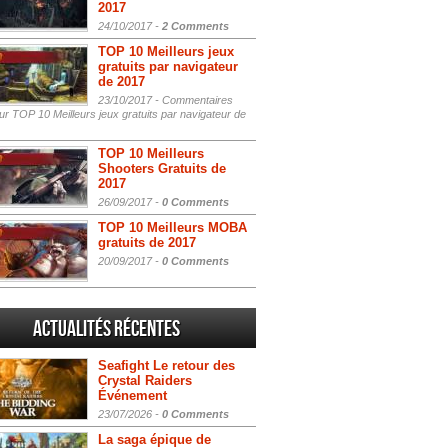
2017
24/10/2017 -
2 Comments
TOP 10 Meilleurs jeux
gratuits par navigateur
de 2017
23/10/2017 -
Commentaires
r TOP 10 Meilleurs jeux gratuits par navigateur de
TOP 10 Meilleurs
Shooters Gratuits de
2017
26/09/2017 -
0 Comments
TOP 10 Meilleurs MOBA
gratuits de 2017
20/09/2017 -
0 Comments
Actualités Récentes
Seafight Le retour des
Crystal Raiders
Événement
23/07/2026 -
0 Comments
La saga épique de