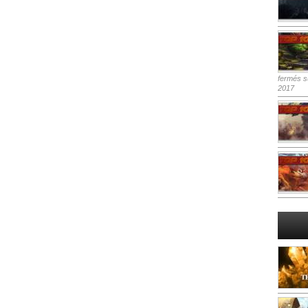
fermés
su
2017