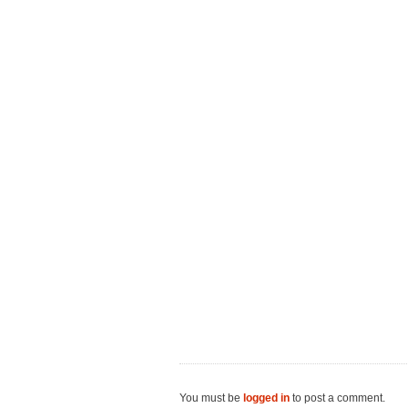
You must be
logged in
to post a comment.