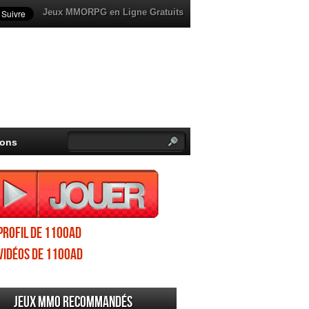
Jeux MMORPG en Ligne Gratuits
ions
Profil de 1100AD
Vidéos de 1100AD
Jeux MMO recommandés