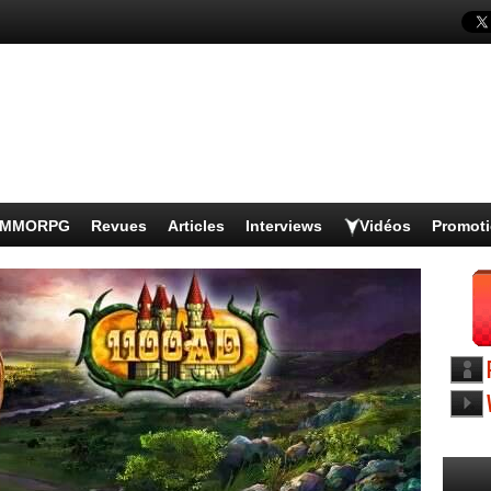
s MMORPG
Revues
Articles
Interviews
Vidéos
Promot