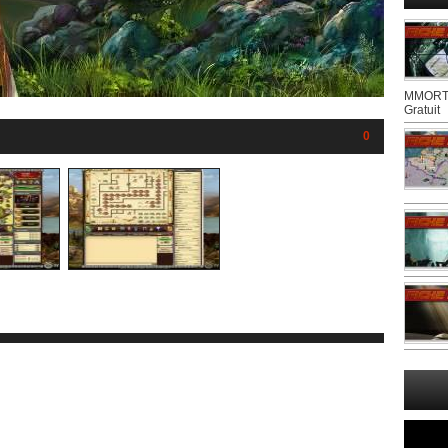
MMORTS
Gratuit
0