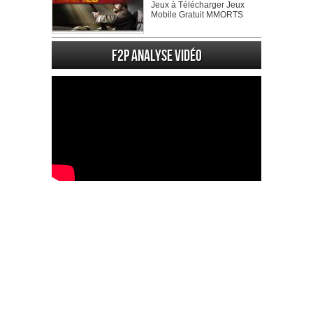
Jeux à Télécharger Jeux
Mobile Gratuit MMORTS
F2P Analyse vidéo