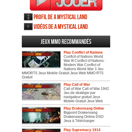
Profil de A Mystical Land
Vidéos de A Mystical Land
Jeux MMO recommandés
Play Conflict of Nations
Conflcit of Nations World
War III Conflict of Nations :
Modern War Conflict of
Nations World War 3 Jeu
MMORTS Jeux Mobile Gratuit Jeux Web MMO RTS
Gratuit
Play Call of War
Call of War Call of War 1942
Jeu de stratégie par
navigateur gratuit Jeux
Mobile Gratuit Jeux Web
Play Drakensang Online
Bigpoint Drakensang
Drakensang Online DSO
Jeux à Télécharger
Play Supremacy 1914