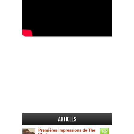
Articles
Premières impressions de The
6.5