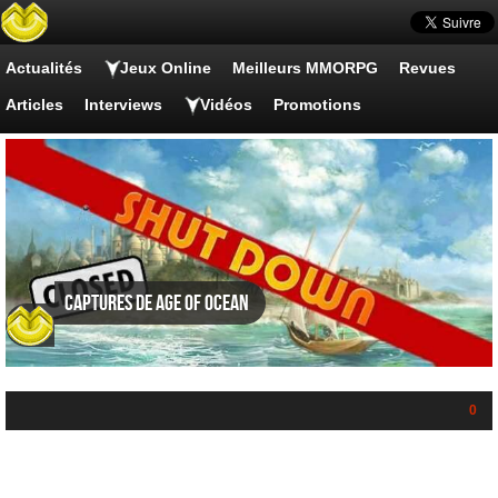
Actualités
Jeux Online
Meilleurs MMORPG
Revues
Articles
Interviews
Vidéos
Promotions
Captures de Age of Ocean
0