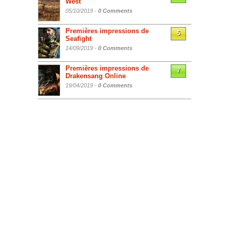
West
05/10/2019 -
0 Comments
Premières impressions de
5
Seafight
14/09/2019 -
0 Comments
Premières impressions de
7
Drakensang Online
19/04/2019 -
0 Comments