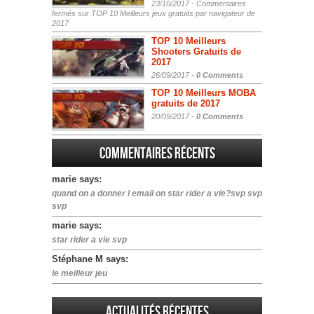
23/10/2017 -
Commentaires
fermés
sur TOP 10 Meilleurs jeux gratuits par navigateur de
2017
TOP 10 Meilleurs
Shooters Gratuits de
2017
26/09/2017 -
0 Comments
TOP 10 Meilleurs MOBA
gratuits de 2017
20/09/2017 -
0 Comments
Commentaires récents
marie says:
quand on a donner l email on star rider a vie?svp svp
svp
marie says:
star rider a vie svp
Stéphane M says:
le meilleur jeu
Actualités Récentes