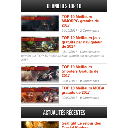
Dernières Top 10
TOP 10 Meilleurs
MMORPG gratuits de
2017
24/10/2017 -
2 Comments
TOP 10 Meilleurs jeux
gratuits par navigateur
de 2017
23/10/2017 -
Commentaires
fermés
sur TOP 10 Meilleurs jeux gratuits par navigateur de
2017
TOP 10 Meilleurs
Shooters Gratuits de
2017
26/09/2017 -
0 Comments
TOP 10 Meilleurs MOBA
gratuits de 2017
20/09/2017 -
0 Comments
Actualités Récentes
Seafight Le retour des
Crystal Raiders