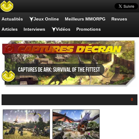
Actualités
Jeux Online
Meilleurs MMORPG
Revues
Articles
Interviews
Vidéos
Promotions
Captures de Ark: Survival of the Fittest
0