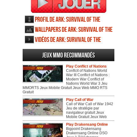
Profil de Ark: Survival of the
Fittest
Wallpapers de Ark: Survival of the
Fittest
Vidéos de Ark: Survival of the
Fittest
Jeux MMO recommandés
Play Conflict of Nations
Conflcit of Nations World
War III Conflict of Nations :
Modern War Conflict of
Nations World War 3 Jeu
MMORTS Jeux Mobile Gratuit Jeux Web MMO RTS
Gratuit
Play Call of War
Call of War Call of War 1942
Jeu de stratégie par
navigateur gratuit Jeux
Mobile Gratuit Jeux Web
Play Drakensang Online
Bigpoint Drakensang
Drakensang Online DSO