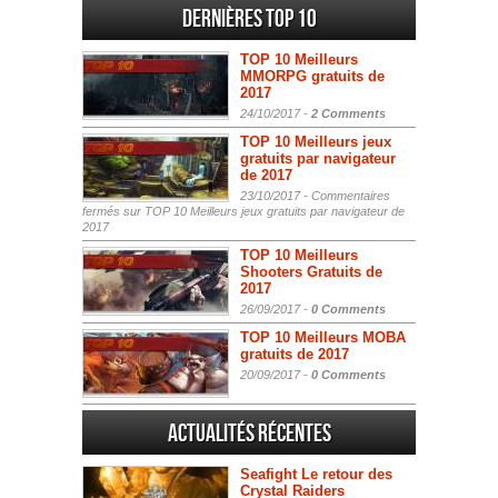
Dernières Top 10
TOP 10 Meilleurs
MMORPG gratuits de
2017
24/10/2017 -
2 Comments
TOP 10 Meilleurs jeux
gratuits par navigateur
de 2017
23/10/2017 -
Commentaires
fermés
sur TOP 10 Meilleurs jeux gratuits par navigateur de
2017
TOP 10 Meilleurs
Shooters Gratuits de
2017
26/09/2017 -
0 Comments
TOP 10 Meilleurs MOBA
gratuits de 2017
20/09/2017 -
0 Comments
Actualités Récentes
Seafight Le retour des
Crystal Raiders