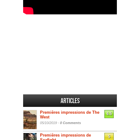
Articles
Premières impressions de The
6.5
West
05/10/2019 -
0 Comments
Premières impressions de
5
Seafight