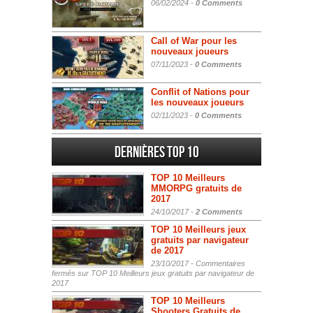
06/02/2024 -
0 Comments
Call of War pour les
nouveaux joueurs
07/11/2023 -
0 Comments
Conflit of Nations pour
les nouveaux joueurs
02/11/2023 -
0 Comments
Dernières Top 10
TOP 10 Meilleurs
MMORPG gratuits de
2017
24/10/2017 -
2 Comments
TOP 10 Meilleurs jeux
gratuits par navigateur
de 2017
23/10/2017 -
Commentaires
fermés
sur TOP 10 Meilleurs jeux gratuits par navigateur de
2017
TOP 10 Meilleurs
Shooters Gratuits de