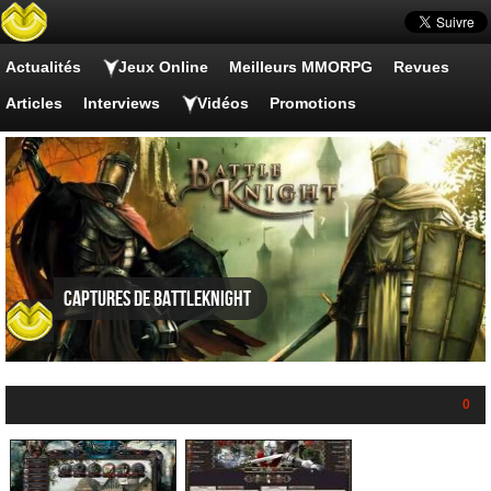
Actualités
Jeux Online
Meilleurs MMORPG
Revues
Articles
Interviews
Vidéos
Promotions
Captures de BattleKnight
0