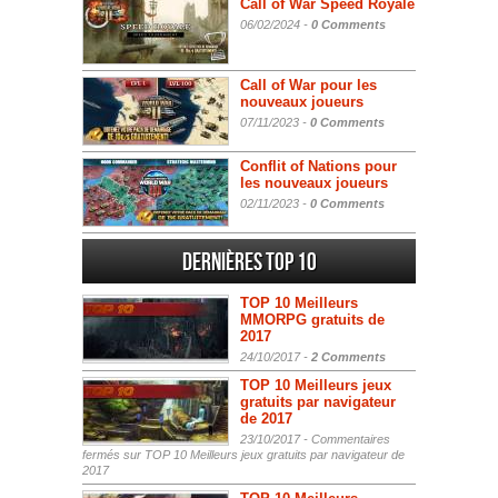
Call of War Speed Royale
06/02/2024 -
0 Comments
Call of War pour les
nouveaux joueurs
07/11/2023 -
0 Comments
Conflit of Nations pour
les nouveaux joueurs
02/11/2023 -
0 Comments
Dernières Top 10
TOP 10 Meilleurs
MMORPG gratuits de
2017
24/10/2017 -
2 Comments
TOP 10 Meilleurs jeux
gratuits par navigateur
de 2017
23/10/2017 -
Commentaires
fermés
sur TOP 10 Meilleurs jeux gratuits par navigateur de
2017