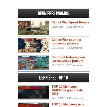
Dernières promos
Call of War Speed Royale
06/02/2024 -
0 Comments
Call of War pour les
nouveaux joueurs
07/11/2023 -
0 Comments
Conflit of Nations pour
les nouveaux joueurs
02/11/2023 -
0 Comments
Dernières Top 10
TOP 10 Meilleurs
MMORPG gratuits de
2017
24/10/2017 -
2 Comments
TOP 10 Meilleurs jeux