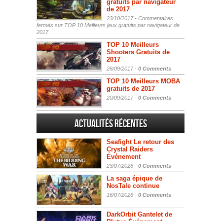
gratuits par navigateur
de 2017
23/10/2017 -
Commentaires
fermés
sur TOP 10 Meilleurs jeux gratuits par navigateur de
2017
TOP 10 Meilleurs
Shooters Gratuits de
2017
26/09/2017 -
0 Comments
TOP 10 Meilleurs MOBA
gratuits de 2017
20/09/2017 -
0 Comments
Actualités Récentes
Seafight Le retour des
Crystal Raiders
Événement
23/07/2026 -
0 Comments
La saga épique de
NosTale continue
16/07/2026 -
0 Comments
DarkOrbit Gantelet de