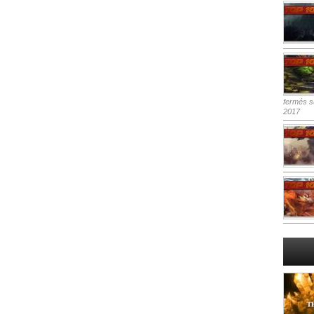
fermés
su
2017