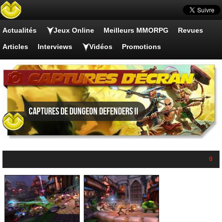
Actualités
Jeux Online
Meilleurs MMORPG
Revues
Articles
Interviews
Vidéos
Promotions
Captures de Dungeon Defenders II
0