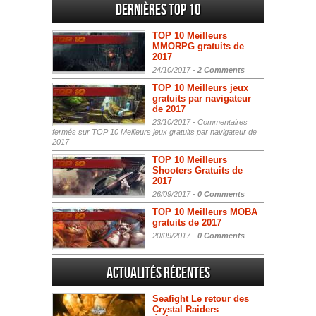
Dernières Top 10
TOP 10 Meilleurs
MMORPG gratuits de
2017
24/10/2017 -
2 Comments
TOP 10 Meilleurs jeux
gratuits par navigateur
de 2017
23/10/2017 -
Commentaires
fermés
sur TOP 10 Meilleurs jeux gratuits par navigateur de
2017
TOP 10 Meilleurs
Shooters Gratuits de
2017
26/09/2017 -
0 Comments
TOP 10 Meilleurs MOBA
gratuits de 2017
20/09/2017 -
0 Comments
Actualités Récentes
Seafight Le retour des
Crystal Raiders