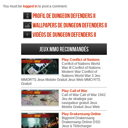
You must be
logged in
to post a comment.
Profil de Dungeon Defenders II
Wallpapers de Dungeon Defenders II
Vidéos de Dungeon Defenders II
Jeux MMO recommandés
Play Conflict of Nations
Conflcit of Nations World
War III Conflict of Nations :
Modern War Conflict of
Nations World War 3 Jeu
MMORTS Jeux Mobile Gratuit Jeux Web MMO RTS
Gratuit
Play Call of War
Call of War Call of War 1942
Jeu de stratégie par
navigateur gratuit Jeux
Mobile Gratuit Jeux Web
Play Drakensang Online
Bigpoint Drakensang
Drakensang Online DSO
Jeux à Télécharger