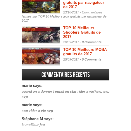
gratuits par navigateur
de 2017
23/10/2017 -
Commentaires
fermés
sur TOP 10 Meilleurs jeux gratuits par navigateur de
2017
TOP 10 Meilleurs
Shooters Gratuits de
2017
26/09/2017 -
0 Comments
TOP 10 Meilleurs MOBA
gratuits de 2017
20/09/2017 -
0 Comments
Commentaires récents
marie says:
quand on a donner l email on star rider a vie?svp svp
svp
marie says:
star rider a vie svp
Stéphane M says:
le meilleur jeu