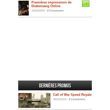
Premières impressions de
7
Drakensang Online
19/04/2019 -
0 Comments
Dernières promos
Call of War Speed Royale
06/02/2024 -
0 Comments