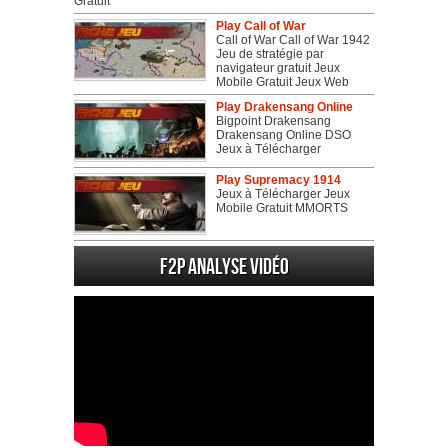
Gratuit
Play Call of War
Call of War Call of War 1942
Jeu de stratégie par
navigateur gratuit Jeux
Mobile Gratuit Jeux Web
Play Drakensang Online
Bigpoint Drakensang
Drakensang Online DSO
Jeux à Télécharger
Play Supremacy 1914
Jeux à Télécharger Jeux
Mobile Gratuit MMORTS
F2P Analyse vidéo