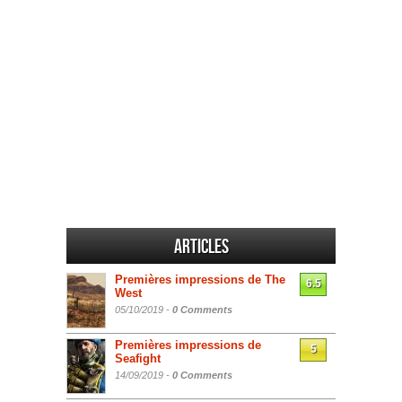
Articles
Premières impressions de The
6.5
West
05/10/2019 -
0 Comments
Premières impressions de
5
Seafight
14/09/2019 -
0 Comments