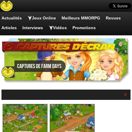
Actualités
Jeux Online
Meilleurs MMORPG
Revues
Articles
Interviews
Vidéos
Promotions
Captures de Farm Days
0