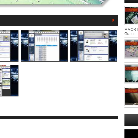
0
MMORTS
Gratuit