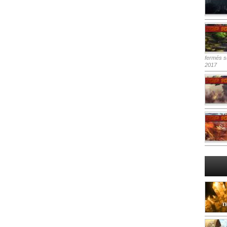
fermés
su
2017