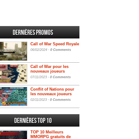
Dernières promos
Call of War Speed Royale
06/02/2024 -
0 Comments
Call of War pour les
nouveaux joueurs
07/11/2023 -
0 Comments
Conflit of Nations pour
les nouveaux joueurs
02/11/2023 -
0 Comments
Dernières Top 10
TOP 10 Meilleurs
MMORPG gratuits de