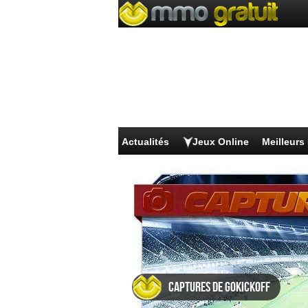
Actualités
Jeux Online
Meilleur
Captures de GoKickOff