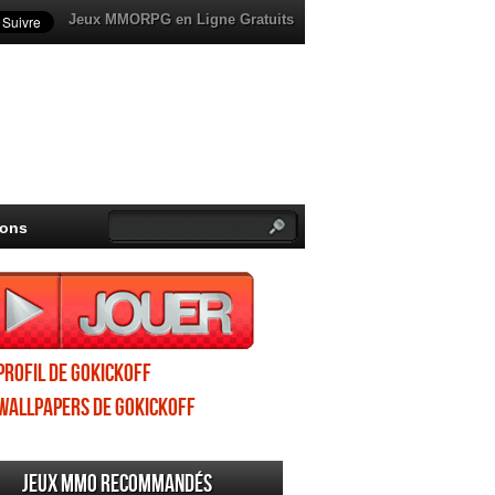
Jeux MMORPG en Ligne Gratuits
ions
Profil de GoKickOff
Wallpapers de GoKickOff
Jeux MMO recommandés