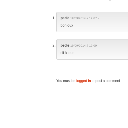
pedie
19/09/2014 à 19:07 -
bonjoux
pedie
19/09/2014 à 19:09 -
slt à tous.
You must be
logged in
to post a comment.