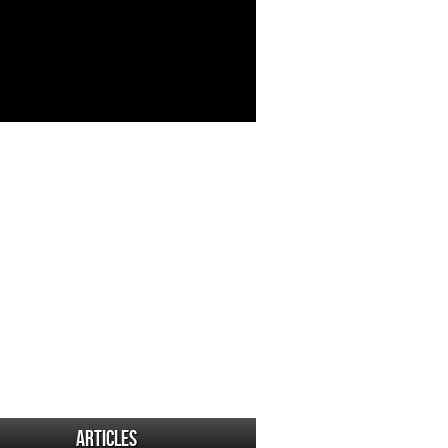
Articles