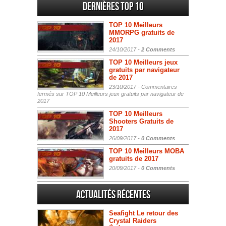
Dernières Top 10
TOP 10 Meilleurs
MMORPG gratuits de
2017
24/10/2017 -
2 Comments
TOP 10 Meilleurs jeux
gratuits par navigateur
de 2017
23/10/2017 -
Commentaires
fermés
sur TOP 10 Meilleurs jeux gratuits par navigateur de
2017
TOP 10 Meilleurs
Shooters Gratuits de
2017
26/09/2017 -
0 Comments
TOP 10 Meilleurs MOBA
gratuits de 2017
20/09/2017 -
0 Comments
Actualités Récentes
Seafight Le retour des
Crystal Raiders