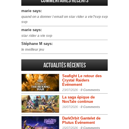
Commentaires récents
marie says:
quand on a donner l email on star rider a vie?svp svp
svp
marie says:
star rider a vie svp
Stéphane M says:
le meilleur jeu
Actualités Récentes
Seafight Le retour des
Crystal Raiders
Événement
23/07/2026 -
0 Comments
La saga épique de
NosTale continue
16/07/2026 -
0 Comments
DarkOrbit Gantelet de
Plutus Événement
15/07/2026 -
0 Comments