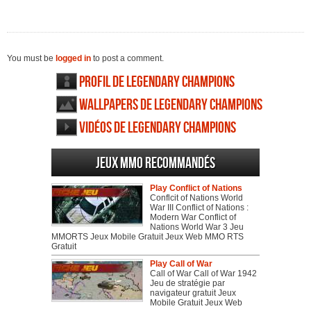
You must be
logged in
to post a comment.
Profil de Legendary Champions
Vidéos
Wallpapers de Legendary Champions
Vidéos
Vidéos de Legendary Champions
Vidéos
Jeux MMO recommandés
Play Conflict of Nations
Conflcit of Nations World
War III Conflict of Nations :
Modern War Conflict of
Nations World War 3 Jeu
MMORTS Jeux Mobile Gratuit Jeux Web MMO RTS
Gratuit
Play Call of War
Call of War Call of War 1942
Jeu de stratégie par
navigateur gratuit Jeux
Mobile Gratuit Jeux Web