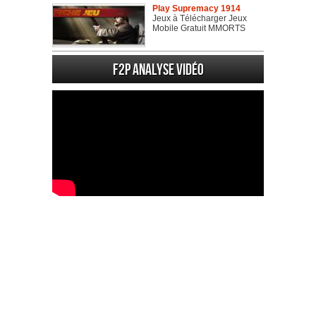
Play Supremacy 1914
Jeux à Télécharger Jeux
Mobile Gratuit MMORTS
F2P Analyse vidéo