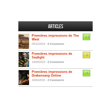
Articles
Premières impressions de The
6.5
West
05/10/2019 -
0 Comments
Premières impressions de
5
Seafight
14/09/2019 -
0 Comments
Premières impressions de
7
Drakensang Online
19/04/2019 -
0 Comments