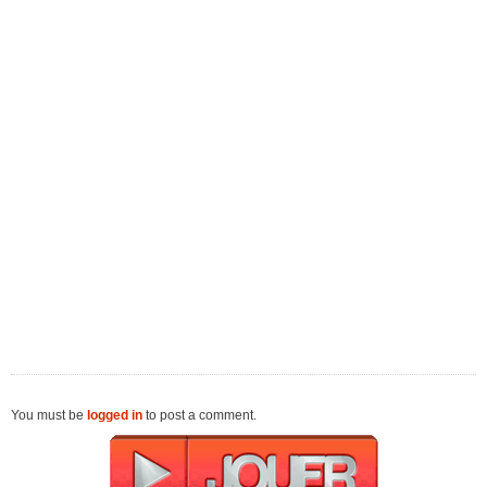
You must be
logged in
to post a comment.