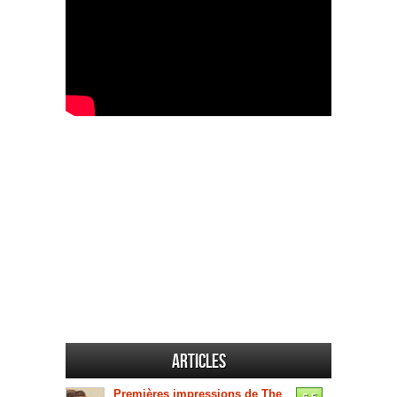
Articles
Premières impressions de The