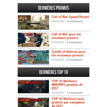
Dernières promos
Call of War Speed Royale
06/02/2024 -
0 Comments
Call of War pour les
nouveaux joueurs
07/11/2023 -
0 Comments
Conflit of Nations pour
les nouveaux joueurs
02/11/2023 -
0 Comments
Dernières Top 10
TOP 10 Meilleurs
MMORPG gratuits de
2017
24/10/2017 -
2 Comments
TOP 10 Meilleurs jeux
gratuits par navigateur
de 2017