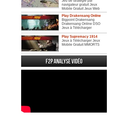
Jeu de stratégie par
navigateur gratuit Jeux
Mobile Gratuit Jeux Web
Play Drakensang Online
Bigpoint Drakensang
Drakensang Online DSO
Jeux à Télécharger
Play Supremacy 1914
Jeux à Télécharger Jeux
Mobile Gratuit MMORTS
F2P Analyse vidéo