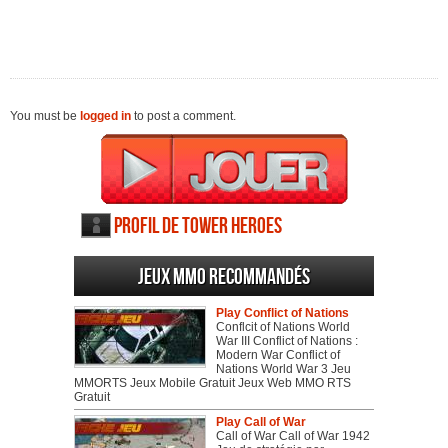
You must be
logged in
to post a comment.
Profil de Tower Heroes
Jeux MMO recommandés
Play Conflict of Nations
Conflcit of Nations World
War III Conflict of Nations :
Modern War Conflict of
Nations World War 3 Jeu
MMORTS Jeux Mobile Gratuit Jeux Web MMO RTS
Gratuit
Play Call of War
Call of War Call of War 1942