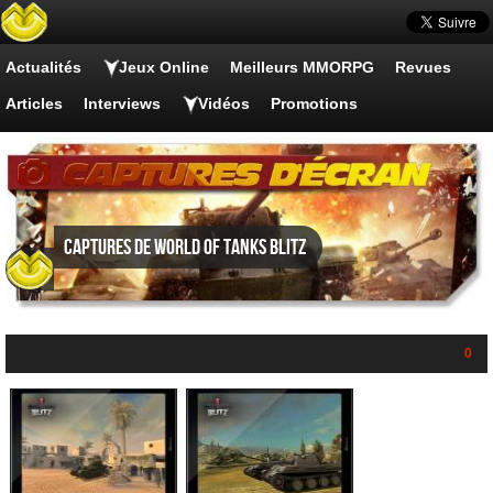
Actualités
Jeux Online
Meilleurs MMORPG
Revues
Articles
Interviews
Vidéos
Promotions
Captures de World of Tanks Blitz
0