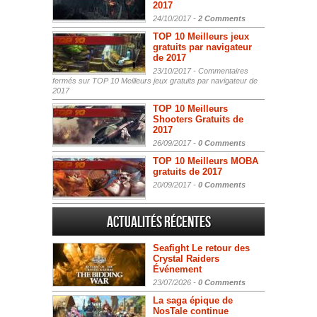
2017
24/10/2017 -
2 Comments
TOP 10 Meilleurs jeux
gratuits par navigateur
de 2017
23/10/2017 -
Commentaires
fermés
sur TOP 10 Meilleurs jeux gratuits par navigateur de
2017
TOP 10 Meilleurs
Shooters Gratuits de
2017
26/09/2017 -
0 Comments
TOP 10 Meilleurs MOBA
gratuits de 2017
20/09/2017 -
0 Comments
Actualités Récentes
Seafight Le retour des
Crystal Raiders
Événement
23/07/2026 -
0 Comments
La saga épique de
NosTale continue