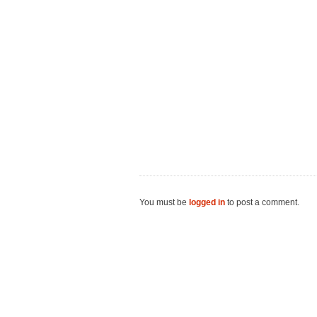
You must be
logged in
to post a comment.