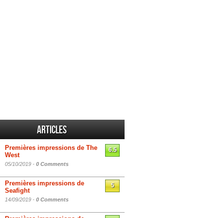
Articles
Premières impressions de The
6.5
West
05/10/2019 -
0 Comments
Premières impressions de
5
Seafight
14/09/2019 -
0 Comments