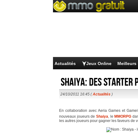
Actualités
Jeux Online
Meilleur
Shaiya: Des Starter 
24/10/2011 16:45 (
Actualités
)
En collaboration avec Aeria Games et Gamei
nouveaux joueurs de
Shaiya
, le
MMORPG
dan
les autres joueurs pour gagner les faveurs de 