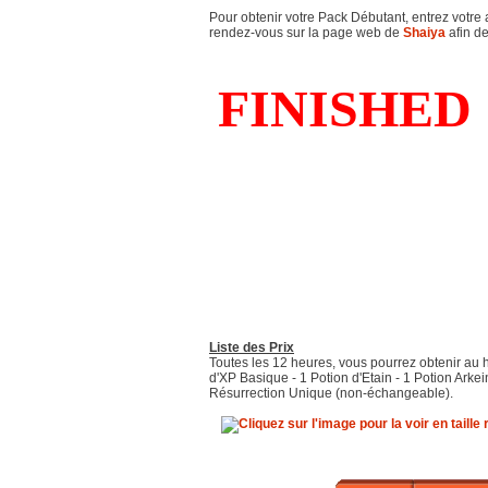
Pour obtenir votre Pack Débutant, entrez votre
rendez-vous sur la page web de
Shaiya
afin d
Liste des Prix
Toutes les 12 heures, vous pourrez obtenir au ha
d'XP Basique - 1 Potion d'Etain - 1 Potion Ark
Résurrection Unique (non-échangeable).