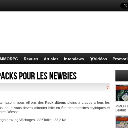
s MMORPG
Revues
Articles
Interviews
Vidéos
Promot
Packs pour les newbies
0
tems.com, nous offrons des
Pack ditems
pleins à craquerà tous les
MMORTS
s lequel vous devrez affronter bille en tête des monstres mythiques et
Gratuit
votre Déesse.