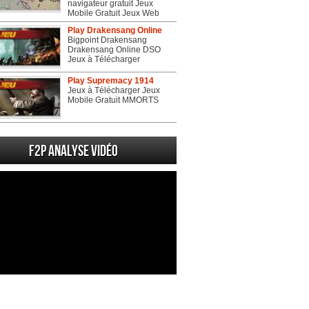
navigateur gratuit Jeux
Mobile Gratuit Jeux Web
Play Drakensang Online
Bigpoint Drakensang
Drakensang Online DSO
Jeux à Télécharger
Play Supremacy 1914
Jeux à Télécharger Jeux
Mobile Gratuit MMORTS
F2P Analyse vidéo