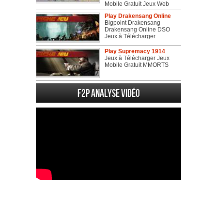
Mobile Gratuit Jeux Web
Play Drakensang Online
Bigpoint Drakensang
Drakensang Online DSO
Jeux à Télécharger
Play Supremacy 1914
Jeux à Télécharger Jeux
Mobile Gratuit MMORTS
F2P Analyse vidéo