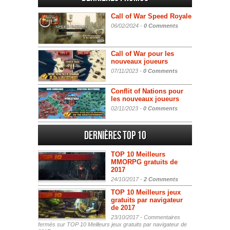
Call of War Speed Royale
06/02/2024 -
0 Comments
Call of War pour les
nouveaux joueurs
07/11/2023 -
0 Comments
Conflit of Nations pour
les nouveaux joueurs
02/11/2023 -
0 Comments
Dernières Top 10
TOP 10 Meilleurs
MMORPG gratuits de
2017
24/10/2017 -
2 Comments
TOP 10 Meilleurs jeux
gratuits par navigateur
de 2017
23/10/2017 -
Commentaires
fermés
sur TOP 10 Meilleurs jeux gratuits par navigateur de