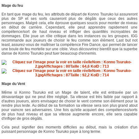
Mage du feu
En tant que mage du feu, les attributs de départ de Konno Tsuruko lui assureront
plus de SP et ses sorts causeront plus de dégâts que ceux des autres
personnages. Malgré cela, elle éprouve quelques soucis pour monter de niveau
en début de carrière. Cependant, elle peut apprendre rapidement une
compétence/sort de haut niveau et infliger des quantités incroyables de
dommages. Elle joue un rôle critique dans les instances ou les groupes. IGG
recommande aux joueurs de choisir le feu comme son élément. Last but not
least, assurez-vous de maîtriser la compétence Fire Dance, qui permet de lancer
une boule de feu mortelle sur une cible. Vous découvrirez bientôt que la superbe
danse de Konno Tsuruko peut tuer beaucoup d'ennemis.
Mage du Vent
Même si Konno Tsuruko est un Mage de talent, elle est entravée par un
désavantage qui ne peut être négligé. Sa vitesse est très faible par rapport à
d'autres joueurs, alors envisagez de choisir le vent comme son élément pour la
rendre plus leste. Au début de sa formation sa vitesse sera son plus grand atout
pour vaincre ses adversaires. Une fois qu'elle acquiert des compétences/sorts
de plus haut niveau et que sa vitesse augmente encore, elle sera capable
d'infliger de gros dégâts.
Cela peut signifier des moments difficiles au début, mais la création d'un
puissant personnage de Konno Tsuruko paye à long terme.