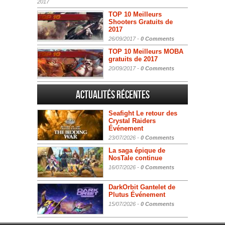
2017
TOP 10 Meilleurs
Shooters Gratuits de
2017
26/09/2017 -
0 Comments
TOP 10 Meilleurs MOBA
gratuits de 2017
20/09/2017 -
0 Comments
Actualités Récentes
Seafight Le retour des
Crystal Raiders
Événement
23/07/2026 -
0 Comments
La saga épique de
NosTale continue
16/07/2026 -
0 Comments
DarkOrbit Gantelet de
Plutus Événement
15/07/2026 -
0 Comments