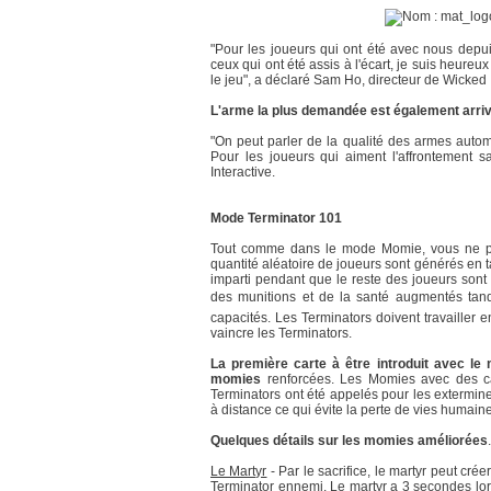
"Pour les joueurs qui ont été avec nous depuis
ceux qui ont été assis à l'écart, je suis heur
le jeu", a déclaré Sam Ho, directeur de Wicked I
L'arme la plus demandée est également arriv
"On peut parler de la qualité des armes autom
Pour les joueurs qui aiment l'affrontement
Interactive.
Mode Terminator 101
Tout comme dans le mode Momie, vous ne po
quantité aléatoire de joueurs sont générés en tan
imparti pendant que le reste des joueurs sont 
des munitions et de la santé augmentés tandi
capacités. Les Terminators doivent travailler 
vaincre les Terminators.
La première carte à être introduit avec le
momies
renforcées. Les Momies avec des capa
Terminators ont été appelés pour les extermine
à distance ce qui évite la perte de vies humain
Quelques détails sur les momies améliorées
.
Le Martyr
- Par le sacrifice, le martyr peut cré
Terminator ennemi. Le martyr a 3 secondes lors