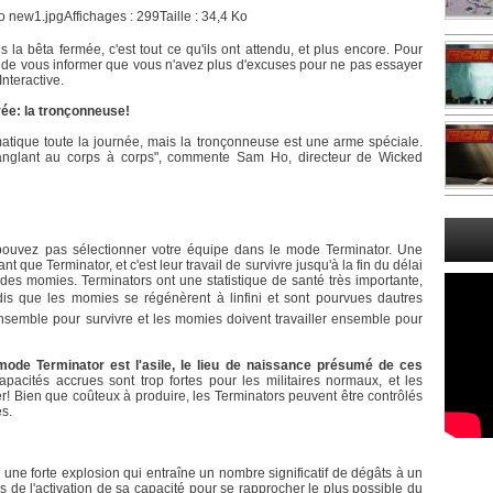
 la bêta fermée, c'est tout ce qu'ils ont attendu, et plus encore. Pour
eux de vous informer que vous n'avez plus d'excuses pour ne pas essayer
nteractive.
ée: la tronçonneuse!
atique toute la journée, mais la tronçonneuse est une arme spéciale.
 sanglant au corps à corps", commente Sam Ho, directeur de Wicked
uvez pas sélectionner votre équipe dans le mode Terminator. Une
t que Terminator, et c'est leur travail de survivre jusqu'à la fin du délai
des momies. Terminators ont une statistique de santé très importante,
s que les momies se régénèrent à linfini et sont pourvues dautres
ensemble pour survivre et les momies doivent travailler ensemble pour
 mode Terminator est l'asile, le lieu de naissance présumé de ces
cités accrues sont trop fortes pour les militaires normaux, et les
r! Bien que coûteux à produire, les Terminators peuvent être contrôlés
es.
er une forte explosion qui entraîne un nombre significatif de dégâts à un
 de l'activation de sa capacité pour se rapprocher le plus possible du