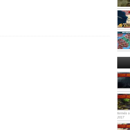
fermés
su
2017