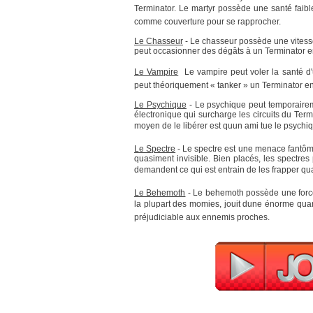
Terminator. Le martyr possède une santé faible 
comme couverture pour se rapprocher.
Le Chasseur
- Le chasseur possède une vitesse
peut occasionner des dégâts à un Terminator en
Le Vampire
 Le vampire peut voler la santé d
peut théoriquement « tanker » un Terminator en
Le Psychique
- Le psychique peut temporaire
électronique qui surcharge les circuits du Termi
moyen de le libérer est quun ami tue le psychi
Le Spectre
- Le spectre est une menace fantôme
quasiment invisible. Bien placés, les spectres
demandent ce qui est entrain de les frapper qua
Le Behemoth
- Le behemoth possède une force
la plupart des momies, jouit dune énorme quan
préjudiciable aux ennemis proches.