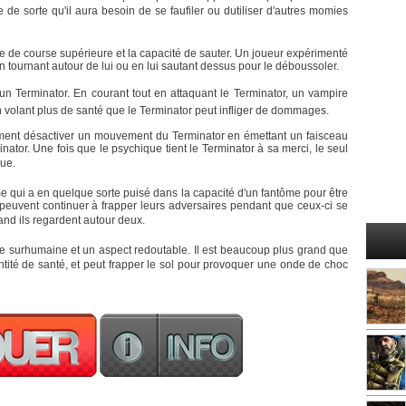
de sorte qu'il aura besoin de se faufiler ou dutiliser d'autres momies
 de course supérieure et la capacité de sauter. Un joueur expérimenté
 tournant autour de lui ou en lui sautant dessus pour le déboussoler.
'un Terminator. En courant tout en attaquant le Terminator, un vampire
 volant plus de santé que le Terminator peut infliger de dommages.
ment désactiver un mouvement du Terminator en émettant un faisceau
nator. Une fois que le psychique tient le Terminator à sa merci, le seul
que.
 qui a en quelque sorte puisé dans la capacité d'un fantôme pour être
 peuvent continuer à frapper leurs adversaires pendant que ceux-ci se
nd ils regardent autour deux.
 surhumaine et un aspect redoutable. Il est beaucoup plus grand que
tité de santé, et peut frapper le sol pour provoquer une onde de choc