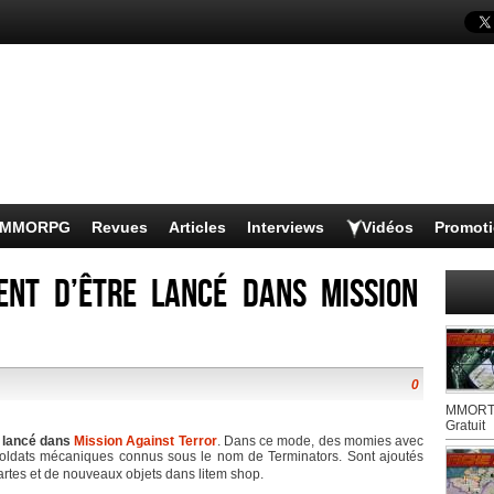
s MMORPG
Revues
Articles
Interviews
Vidéos
Promot
ent d’être lancé dans Mission
0
MMORTS
Gratuit
e lancé dans
Mission Against Terror
. Dans ce mode, des momies avec
-soldats mécaniques connus sous le nom de Terminators. Sont ajoutés
tes et de nouveaux objets dans litem shop.