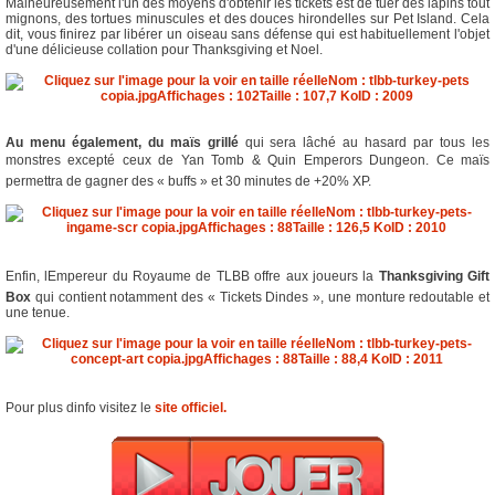
Malheureusement l'un des moyens d'obtenir les tickets est de tuer des lapins tout
mignons, des tortues minuscules et des douces hirondelles sur Pet Island. Cela
dit, vous finirez par libérer un oiseau sans défense qui est habituellement l'objet
d'une délicieuse collation pour Thanksgiving et Noel.
Au menu également, du maïs grillé
qui sera lâché au hasard par tous les
monstres excepté ceux de Yan Tomb & Quin Emperors Dungeon. Ce maïs
permettra de gagner des « buffs » et 30 minutes de +20% XP.
Enfin, lEmpereur du Royaume de TLBB offre aux joueurs la
Thanksgiving Gift
Box
qui contient notamment des « Tickets Dindes », une monture redoutable et
une tenue.
Pour plus dinfo visitez le
site officiel.