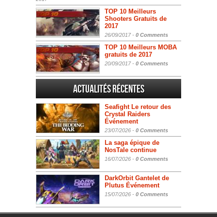
TOP 10 Meilleurs
Shooters Gratuits de
2017
26/09/2017 -
0 Comments
TOP 10 Meilleurs MOBA
gratuits de 2017
20/09/2017 -
0 Comments
Actualités Récentes
Seafight Le retour des
Crystal Raiders
Événement
23/07/2026 -
0 Comments
La saga épique de
NosTale continue
16/07/2026 -
0 Comments
DarkOrbit Gantelet de
Plutus Événement
15/07/2026 -
0 Comments