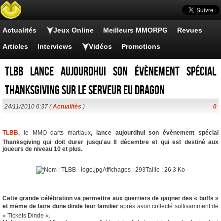
Actualités
Jeux Online
Meilleurs MMORPG
Revues
Articles
Interviews
Vidéos
Promotions
TLBB lance aujourdhui son évènement spécial
Thanksgiving sur le serveur EU Dragon
24/11/2010 6:37 (
Actualités
)
0
TLBB
,
le MMO darts martiaux
, lance aujourdhui son évènement spécial
Thanksgiving qui doit durer jusqu'au 8 décembre et qui est destiné aux
joueurs de niveau 10 et plus.
Cette grande célébration va permettre aux guerriers de gagner des « buffs »
et même de faire dune dinde leur familier
après avoir collecté suffisamment de
« Tickets Dinde ».