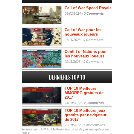
Call of War Speed Royale
06/02/2024 -
0 Comments
Call of War pour les
nouveaux joueurs
07/11/2023 -
0 Comments
Conflit of Nations pour
les nouveaux joueurs
02/11/2023 -
0 Comments
Dernières Top 10
TOP 10 Meilleurs
MMORPG gratuits de
2017
24/10/2017 -
2 Comments
TOP 10 Meilleurs jeux
gratuits par navigateur
de 2017
23/10/2017 -
Commentaires
fermés
sur TOP 10 Meilleurs jeux gratuits par navigateur de
2017