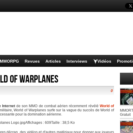
s MMORPG
Revues
Articles
Interviews
Vidéos
Promot
rld of Warplanes
0
e Internet
de son MMO de combat aérien récemment révélé
World of
n militaire, World of Warplanes surfe sur la vague du succès de World of
MMORTS
incessante pour la domination aérienne.
Gratuit
es décran, des vidéos et d'autres matériaux pour donner aux joueurs