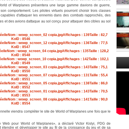
World of Warplanes présentera une large gamme davions de guerre,
son comportement. Les pilotes virtuels pourront choisir trois classes
s capables d'attaquer les ennemis dans des combats rapprochés, des
es et des avions dattaque au sol conçu pour attaquer des cibles au sol
nelle viendra compléter le site de World of Warplanes une fois que le
 Web pour World of Warplanes», a déclaré Victor Kislyi, PDG de
tendre et développer le site au fil de la croissance du jeu et de sa