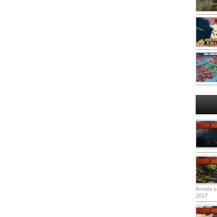
fermés
su
2017