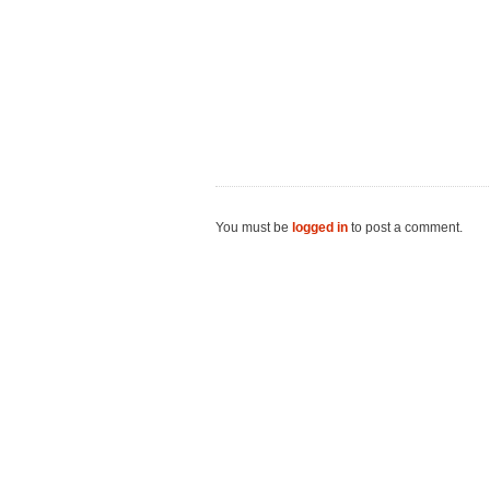
You must be
logged in
to post a comment.