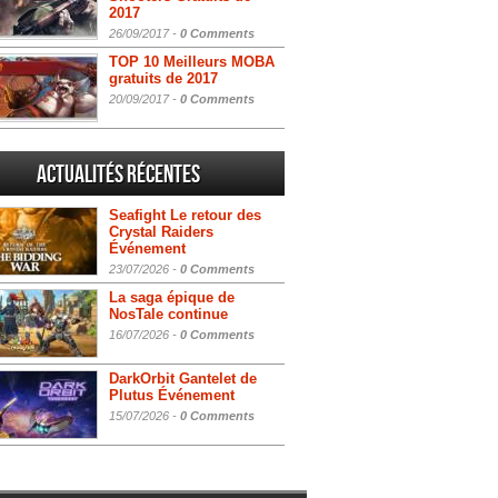
2017
26/09/2017 -
0 Comments
TOP 10 Meilleurs MOBA
gratuits de 2017
20/09/2017 -
0 Comments
Actualités Récentes
Seafight Le retour des
Crystal Raiders
Événement
23/07/2026 -
0 Comments
La saga épique de
NosTale continue
16/07/2026 -
0 Comments
DarkOrbit Gantelet de
Plutus Événement
15/07/2026 -
0 Comments