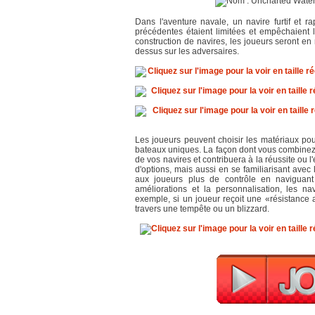
Dans l'aventure navale, un navire furtif et r
précédentes étaient limitées et empêchaient l
construction de navires, les joueurs seront en
dessus sur les adversaires.
Les joueurs peuvent choisir les matériaux pou
bateaux uniques. La façon dont vous combinez le
de vos navires et contribuera à la réussite ou
d'options, mais aussi en se familiarisant avec 
aux joueurs plus de contrôle en naviguant 
améliorations et la personnalisation, les n
exemple, si un joueur reçoit une «résistance
travers une tempête ou un blizzard.