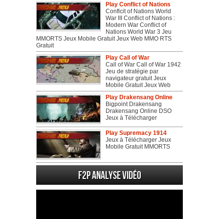
Play Conflict of Nations
Conflcit of Nations World
War III Conflict of Nations :
Modern War Conflict of
Nations World War 3 Jeu
MMORTS Jeux Mobile Gratuit Jeux Web MMO RTS
Gratuit
Play Call of War
Call of War Call of War 1942
Jeu de stratégie par
navigateur gratuit Jeux
Mobile Gratuit Jeux Web
Play Drakensang Online
Bigpoint Drakensang
Drakensang Online DSO
Jeux à Télécharger
Play Supremacy 1914
Jeux à Télécharger Jeux
Mobile Gratuit MMORTS
F2P Analyse vidéo