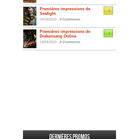
Premières impressions de
5
Seafight
14/09/2019 -
0 Comments
Premières impressions de
7
Drakensang Online
19/04/2019 -
0 Comments
Dernières promos