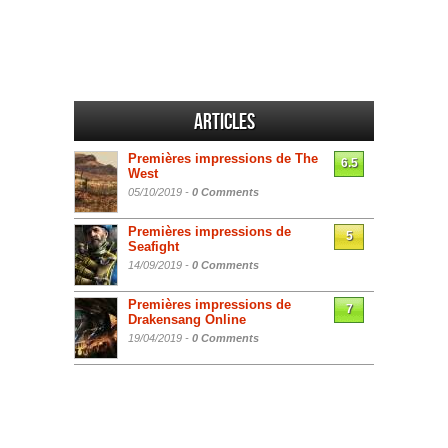
Articles
Premières impressions de The
6.5
West
05/10/2019 -
0 Comments
Premières impressions de
5
Seafight
14/09/2019 -
0 Comments
Premières impressions de
7
Drakensang Online
19/04/2019 -
0 Comments