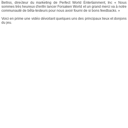
Belliss, directeur du marketing de Perfect World Entertainment, Inc « Nous
sommes très heureux d'enfin lancer Forsaken World et un grand merci va à notre
communauté de bêta-testeurs pour nous avoir fourni de si bons feedbacks. »
Voici en prime une vidéo dévoilant quelques uns des principaux lieux et donjons
du jeu.