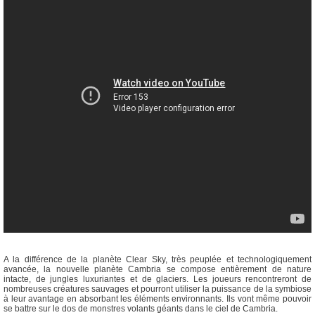
A la différence de la planète Clear Sky, très peuplée et technologiquement
avancée, la nouvelle planète Cambria se compose entièrement de nature
intacte, de jungles luxuriantes et de glaciers. Les joueurs rencontreront de
nombreuses créatures sauvages et pourront utiliser la puissance de la symbiose
à leur avantage en absorbant les éléments environnants. Ils vont même pouvoir
se battre sur le dos de monstres volants géants dans le ciel de Cambria.