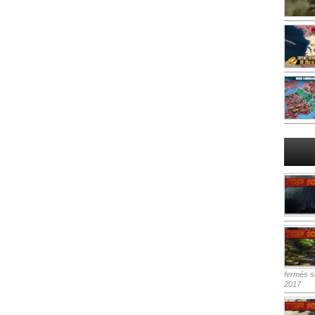
fermés
su
2017