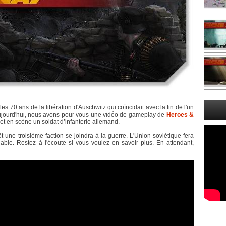
70 ans de la libération d'Auschwitz qui coïncidait avec la fin de l'un
Aujourd'hui, nous avons pour vous une vidéo de gameplay de
Heroes &
t en scène un soldat d’infanterie allemand.
t une troisième faction se joindra à la guerre. L'Union soviétique fera
able. Restez à l'écoute si vous voulez en savoir plus. En attendant,