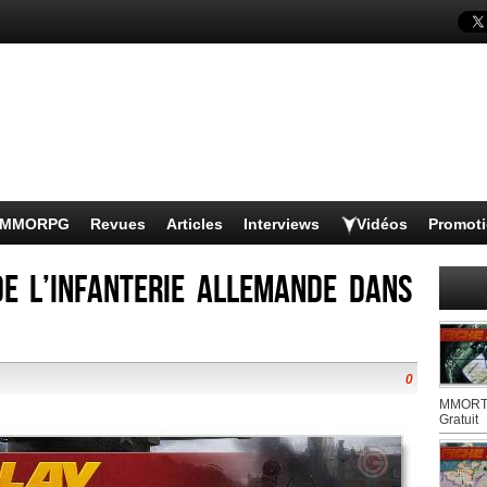
s MMORPG
Revues
Articles
Interviews
Vidéos
Promot
e l’infanterie allemande dans
0
MMORTS
Gratuit