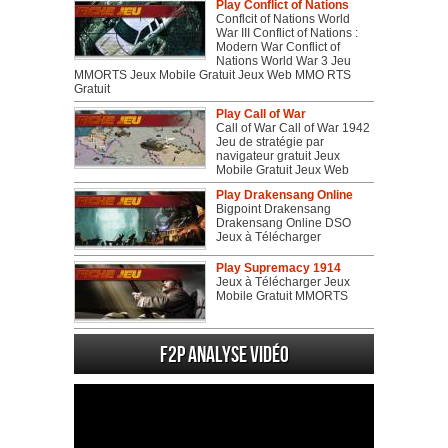
Play Conflict of Nations
Conflcit of Nations World
War III Conflict of Nations :
Modern War Conflict of
Nations World War 3 Jeu
MMORTS Jeux Mobile Gratuit Jeux Web MMO RTS
Gratuit
Play Call of War
Call of War Call of War 1942
Jeu de stratégie par
navigateur gratuit Jeux
Mobile Gratuit Jeux Web
Play Drakensang Online
Bigpoint Drakensang
Drakensang Online DSO
Jeux à Télécharger
Play Supremacy 1914
Jeux à Télécharger Jeux
Mobile Gratuit MMORTS
F2P Analyse vidéo