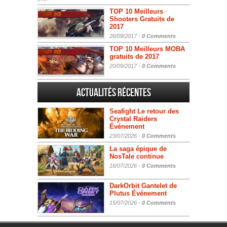
TOP 10 Meilleurs
Shooters Gratuits de
2017
26/09/2017 -
0 Comments
TOP 10 Meilleurs MOBA
gratuits de 2017
20/09/2017 -
0 Comments
Actualités Récentes
Seafight Le retour des
Crystal Raiders
Événement
23/07/2026 -
0 Comments
La saga épique de
NosTale continue
16/07/2026 -
0 Comments
DarkOrbit Gantelet de
Plutus Événement
15/07/2026 -
0 Comments