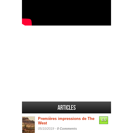
Articles
Premières impressions de The
6.5
West
05/10/2019 -
0 Comments