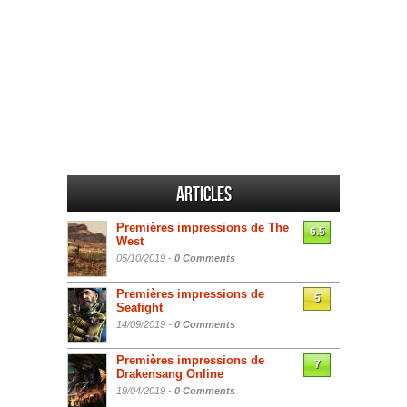
Articles
Premières impressions de The
6.5
West
05/10/2019 -
0 Comments
Premières impressions de
5
Seafight
14/09/2019 -
0 Comments
Premières impressions de
7
Drakensang Online
19/04/2019 -
0 Comments