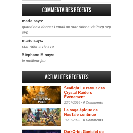
Commentaires récents
marie says:
quand on a donner l email on star rider a vie?svp svp
svp
marie says:
star rider a vie svp
Stéphane M says:
le meilleur jeu
Actualités Récentes
Seafight Le retour des
Crystal Raiders
Événement
23/07/2026 -
0 Comments
La saga épique de
NosTale continue
16/07/2026 -
0 Comments
DarkOrbit Gantelet de