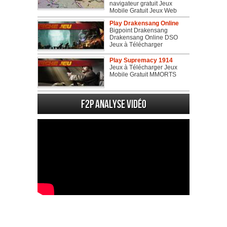
navigateur gratuit Jeux
Mobile Gratuit Jeux Web
Play Drakensang Online
Bigpoint Drakensang
Drakensang Online DSO
Jeux à Télécharger
Play Supremacy 1914
Jeux à Télécharger Jeux
Mobile Gratuit MMORTS
F2P Analyse vidéo