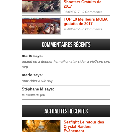
Shooters Gratuits de
2017
26/09/2017 -
0 Comments
TOP 10 Meilleurs MOBA
gratuits de 2017
20/09/2017 -
0 Comments
Commentaires récents
marie says:
quand on a donner l email on star rider a vie?svp svp
svp
marie says:
star rider a vie svp
Stéphane M says:
le meilleur jeu
Actualités Récentes
Seafight Le retour des
Crystal Raiders
Événement