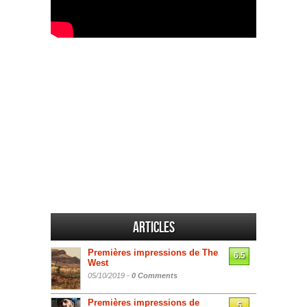
Articles
Premières impressions de The
6.5
West
05/10/2019 -
0 Comments
Premières impressions de
5