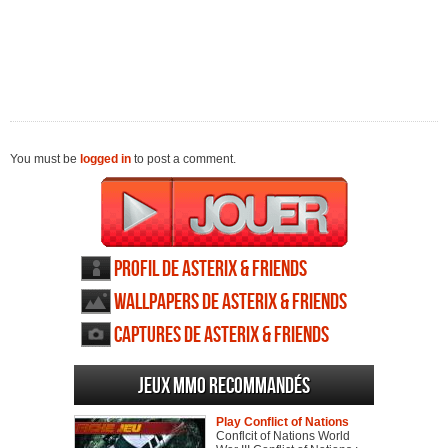
You must be
logged in
to post a comment.
Profil de Asterix & Friends
Wallpapers de Asterix & Friends
Captures de Asterix & Friends
Jeux MMO recommandés
Play Conflict of Nations
Conflcit of Nations World