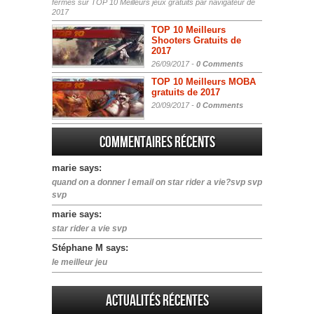
fermés
sur TOP 10 Meilleurs jeux gratuits par navigateur de
2017
TOP 10 Meilleurs
Shooters Gratuits de
2017
26/09/2017 -
0 Comments
TOP 10 Meilleurs MOBA
gratuits de 2017
20/09/2017 -
0 Comments
Commentaires récents
marie says:
quand on a donner l email on star rider a vie?svp svp
svp
marie says:
star rider a vie svp
Stéphane M says:
le meilleur jeu
Actualités Récentes