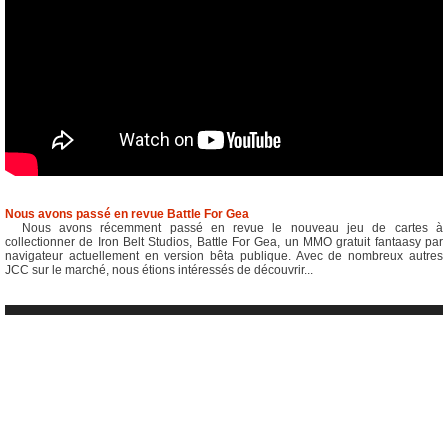
Nous avons passé en revue Battle For Gea
Nous avons récemment passé en revue le nouveau jeu de cartes à
collectionner de Iron Belt Studios, Battle For Gea, un MMO gratuit fantaasy par
navigateur actuellement en version bêta publique. Avec de nombreux autres
JCC sur le marché, nous étions intéressés de découvrir...