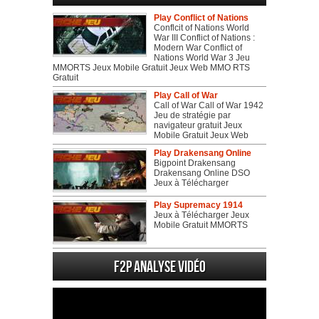
Play Conflict of Nations
Conflcit of Nations World
War III Conflict of Nations :
Modern War Conflict of
Nations World War 3 Jeu
MMORTS Jeux Mobile Gratuit Jeux Web MMO RTS
Gratuit
Play Call of War
Call of War Call of War 1942
Jeu de stratégie par
navigateur gratuit Jeux
Mobile Gratuit Jeux Web
Play Drakensang Online
Bigpoint Drakensang
Drakensang Online DSO
Jeux à Télécharger
Play Supremacy 1914
Jeux à Télécharger Jeux
Mobile Gratuit MMORTS
F2P Analyse vidéo