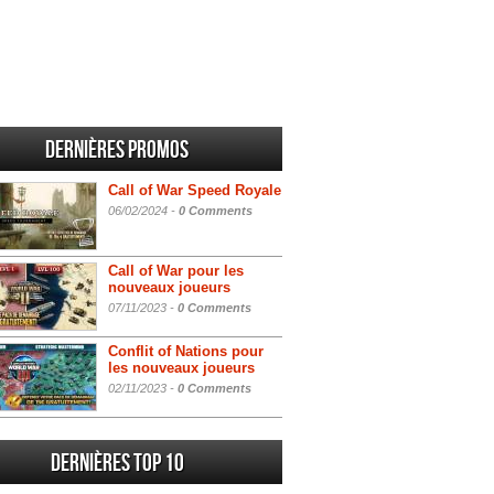
Dernières promos
Call of War Speed Royale
06/02/2024 -
0 Comments
Call of War pour les
nouveaux joueurs
07/11/2023 -
0 Comments
Conflit of Nations pour
les nouveaux joueurs
02/11/2023 -
0 Comments
Dernières Top 10