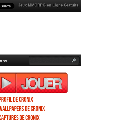
Jeux MMORPG en Ligne Gratuits
ions
Profil de CroNix
Wallpapers de CroNix
Captures de CroNix