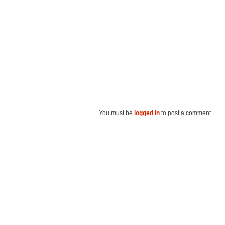
You must be
logged in
to post a comment.