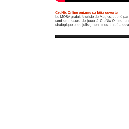
CroNix Online entame sa bêta ouverte
Le MOBA gratuit futuriste de Magics, publié par 
sont en mesure de jouer à CroNix Online, u
stratégique et de jolis graphismes. La bêta ouve