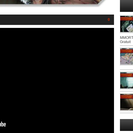
0
MMORTS
Gratuit