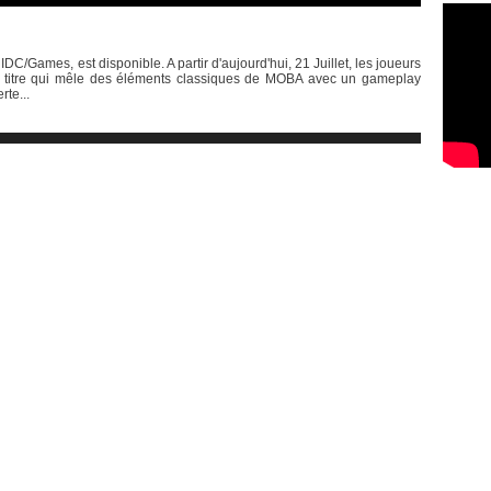
IDC/Games, est disponible. A partir d'aujourd'hui, 21 Juillet, les joueurs
n titre qui mêle des éléments classiques de MOBA avec un gameplay
rte...