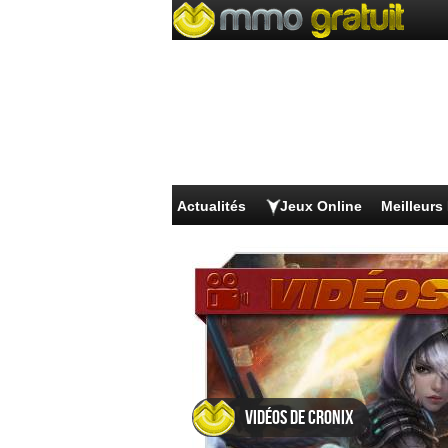
Actualités
Jeux Online
Meilleur
Vidéos de CroNix