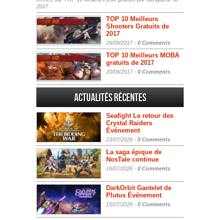
2017
TOP 10 Meilleurs
Shooters Gratuits de
2017
26/09/2017 -
0 Comments
TOP 10 Meilleurs MOBA
gratuits de 2017
20/09/2017 -
0 Comments
Actualités Récentes
Seafight Le retour des
Crystal Raiders
Événement
23/07/2026 -
0 Comments
La saga épique de
NosTale continue
16/07/2026 -
0 Comments
DarkOrbit Gantelet de
Plutus Événement
15/07/2026 -
0 Comments