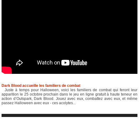
Dark Blood accueille les familiers de combat
Juste à temps pour Halloween, voici les familiers de combat qui feront leur
apparition le 25 octobre prochain dans le jeu en ligne gratuit à haute teneur en
action d’Outspark, Dark Blood. Jouez avec eux, combattez avec eux, et même
passez Halloween avec eux - ces acolytes...