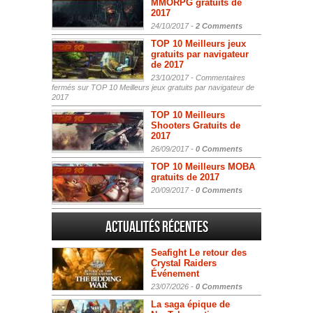
MMORPG gratuits de
2017
24/10/2017 -
2 Comments
TOP 10 Meilleurs jeux
gratuits par navigateur
de 2017
23/10/2017 -
Commentaires
fermés
sur TOP 10 Meilleurs jeux gratuits par navigateur de
2017
TOP 10 Meilleurs
Shooters Gratuits de
2017
26/09/2017 -
0 Comments
TOP 10 Meilleurs MOBA
gratuits de 2017
20/09/2017 -
0 Comments
Actualités Récentes
Seafight Le retour des
Crystal Raiders
Événement
23/07/2026 -
0 Comments
La saga épique de