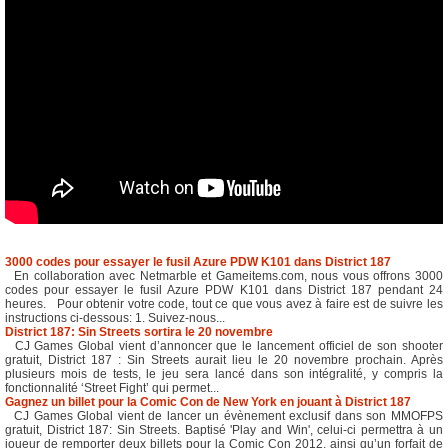
3000 codes pour essayer le fusil Azure PDW K101 dans District 187
En collaboration avec Netmarble et Gameitems.com, nous vous offrons 3000
codes pour essayer le fusil Azure PDW K101 dans District 187 pendant 24
heures. Pour obtenir votre code, tout ce que vous avez à faire est de suivre les
instructions ci-dessous: 1. Suivez-nous...
District 187: Sin Streets sortira le 20 novembre
CJ Games Global vient d’annoncer que le lancement officiel de son shooter
gratuit, District 187 : Sin Streets aurait lieu le 20 novembre prochain. Après
plusieurs mois de tests, le jeu sera lancé dans son intégralité, y compris la
fonctionnalité ‘Street Fight’ qui permet...
Gagnez un billet pour la Comic Con de New York en jouant à District 187
CJ Games Global vient de lancer un évènement exclusif dans son MMOFPS
gratuit, District 187: Sin Streets. Baptisé 'Play and Win', celui-ci permettra à un
joueur de remporter deux billets pour la Comic Con 2012, ainsi qu’un forfait de