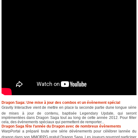
Dragon Saga: Une mise à jour des combos et un évènement spécial
Gravity Interactive vient de mettre en place la seconde partie dune longue série
de mises à jour de contenu, baptisée Legendary Update, qui seront
implémentées dans Dragon Saga tout au long de cette année 2012. Pour fêter
cela, des évènements spéciaux qui permettent de remporter...
Dragon Saga fête l’année du Dragon avec de nombreux évènements
WarpPortal a préparé toute une série dévènements pour célébrer lannée du
dragon dans son MMORPG gratuit Dragon Saga. Les joueurs pourront participer