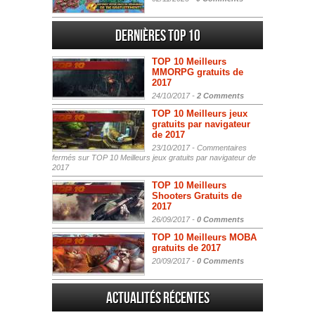
Dernières Top 10
TOP 10 Meilleurs
MMORPG gratuits de
2017
24/10/2017 -
2 Comments
TOP 10 Meilleurs jeux
gratuits par navigateur
de 2017
23/10/2017 -
Commentaires
fermés
sur TOP 10 Meilleurs jeux gratuits par navigateur de
2017
TOP 10 Meilleurs
Shooters Gratuits de
2017
26/09/2017 -
0 Comments
TOP 10 Meilleurs MOBA
gratuits de 2017
20/09/2017 -
0 Comments
Actualités Récentes