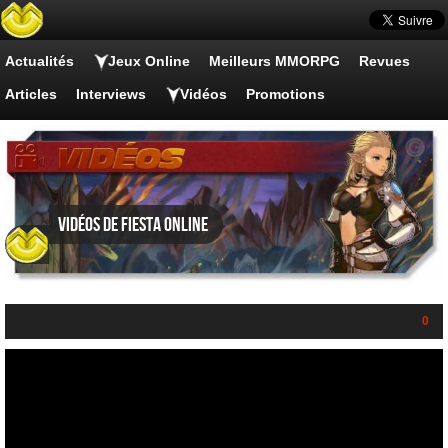
Actualités
Jeux Online
Meilleurs MMORPG
Revues
Articles
Interviews
Vidéos
Promotions
Vidéos de Fiesta Online
0