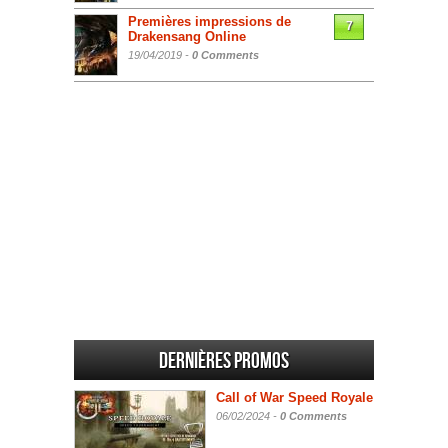
Premières impressions de
7
Drakensang Online
19/04/2019 -
0 Comments
Dernières promos
Call of War Speed Royale
06/02/2024 -
0 Comments