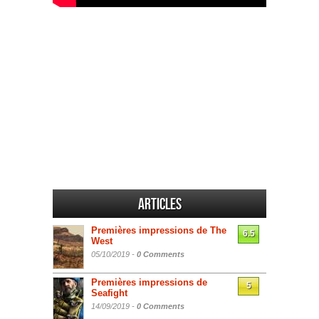
Articles
Premières impressions de The
6.5
West
05/10/2019 -
0 Comments
Premières impressions de
5
Seafight
14/09/2019 -
0 Comments