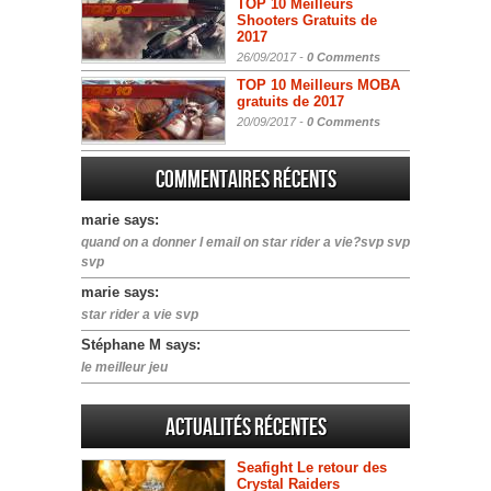
TOP 10 Meilleurs
Shooters Gratuits de
2017
26/09/2017 -
0 Comments
TOP 10 Meilleurs MOBA
gratuits de 2017
20/09/2017 -
0 Comments
Commentaires récents
marie says:
quand on a donner l email on star rider a vie?svp svp
svp
marie says:
star rider a vie svp
Stéphane M says:
le meilleur jeu
Actualités Récentes
Seafight Le retour des
Crystal Raiders