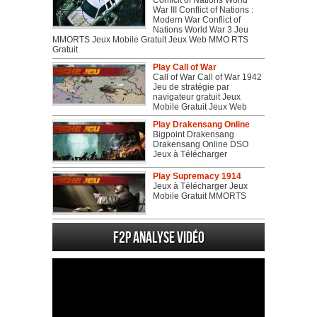
Conflcit of Nations World
War III Conflict of Nations :
Modern War Conflict of
Nations World War 3 Jeu
MMORTS Jeux Mobile Gratuit Jeux Web MMO RTS
Gratuit
Play Call of War
Call of War Call of War 1942
Jeu de stratégie par
navigateur gratuit Jeux
Mobile Gratuit Jeux Web
Play Drakensang Online
Bigpoint Drakensang
Drakensang Online DSO
Jeux à Télécharger
Play Supremacy 1914
Jeux à Télécharger Jeux
Mobile Gratuit MMORTS
F2P Analyse vidéo