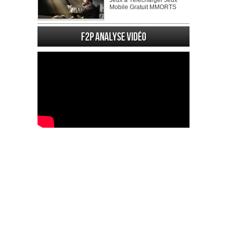
Jeux à Télécharger Jeux
Mobile Gratuit MMORTS
F2P Analyse vidéo