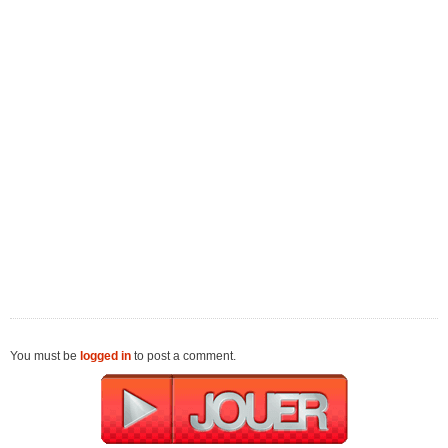
You must be
logged in
to post a comment.