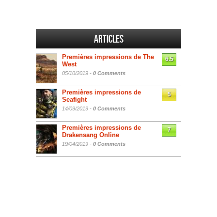
Articles
Premières impressions de The
6.5
West
05/10/2019 -
0 Comments
Premières impressions de
5
Seafight
14/09/2019 -
0 Comments
Premières impressions de
7
Drakensang Online
19/04/2019 -
0 Comments