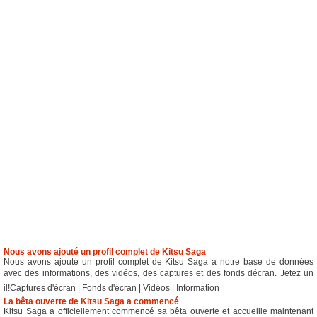
Nous avons ajouté un profil complet de Kitsu Saga
Nous avons ajouté un profil complet de Kitsu Saga à notre base de données
avec des informations, des vidéos, des captures et des fonds décran. Jetez un
il!Captures d'écran | Fonds d'écran | Vidéos | Information
La bêta ouverte de Kitsu Saga a commencé
Kitsu Saga a officiellement commencé sa bêta ouverte et accueille maintenant