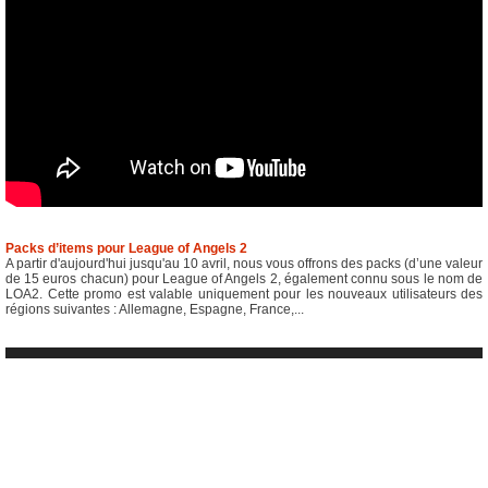
Packs d’items pour League of Angels 2
A partir d'aujourd'hui jusqu'au 10 avril, nous vous offrons des packs (d’une valeur
de 15 euros chacun) pour League of Angels 2, également connu sous le nom de
LOA2. Cette promo est valable uniquement pour les nouveaux utilisateurs des
régions suivantes : Allemagne, Espagne, France,...