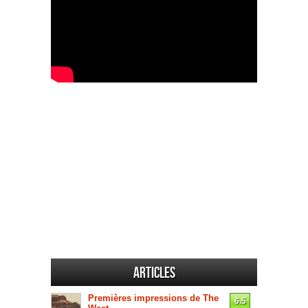
Articles
Premières impressions de The
6.5