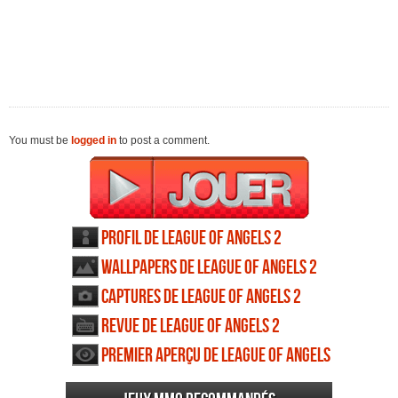
You must be
logged in
to post a comment.
Profil de League of Angels 2
Wallpapers de League of Angels 2
Captures de League of Angels 2
Revue de League of Angels 2
Premier aperçu de League of Angels
2