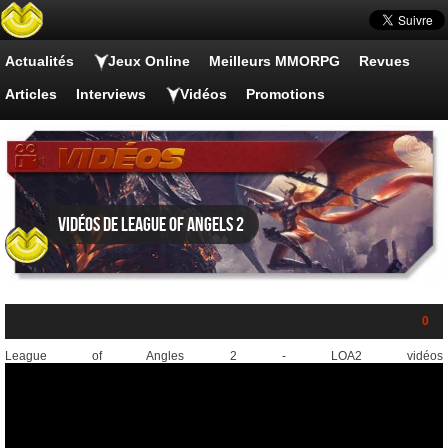
Actualités
Jeux Online
Meilleurs MMORPG
Revues
Articles
Interviews
Vidéos
Promotions
Vidéos de League of Angels 2
0
League of Angles 2 - LOA2 vidéos