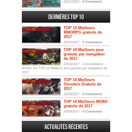
02/11/2023 -
0 Comments
Dernières Top 10
TOP 10 Meilleurs
MMORPG gratuits de
2017
24/10/2017 -
2 Comments
TOP 10 Meilleurs jeux
gratuits par navigateur
de 2017
23/10/2017 -
Commentaires
fermés
sur TOP 10 Meilleurs jeux gratuits par navigateur de
2017
TOP 10 Meilleurs
Shooters Gratuits de
2017
26/09/2017 -
0 Comments
TOP 10 Meilleurs MOBA
gratuits de 2017
20/09/2017 -
0 Comments
Actualités Récentes