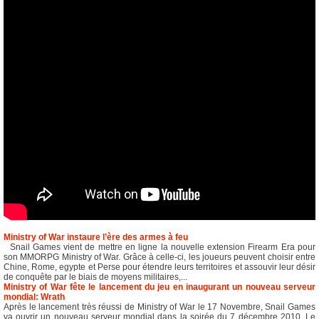
Ministry of War instaure l’ère des armes à feu
Snail Games vient de mettre en ligne la nouvelle extension Firearm Era pour
son MMORPG Ministry of War. Grâce à celle-ci, les joueurs peuvent choisir entre
Chine, Rome, egypte et Perse pour étendre leurs territoires et assouvir leur désir
de conquête par le biais de moyens militaires,...
Ministry of War fête le lancement du jeu en inaugurant un nouveau serveur
mondial: Wrath
Après le lancement très réussi de Ministry of War le 17 Novembre, Snail Games
va ouvrir un nouveau serveur mondial dans la soirée du 7 décembre 2010. Le