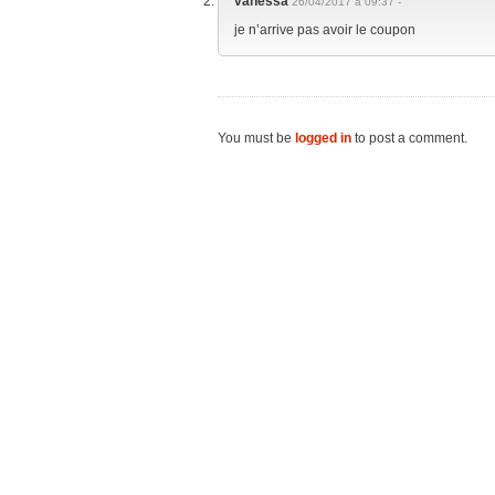
vanessa
26/04/2017 à 09:37 -
je n’arrive pas avoir le coupon
You must be
logged in
to post a comment.