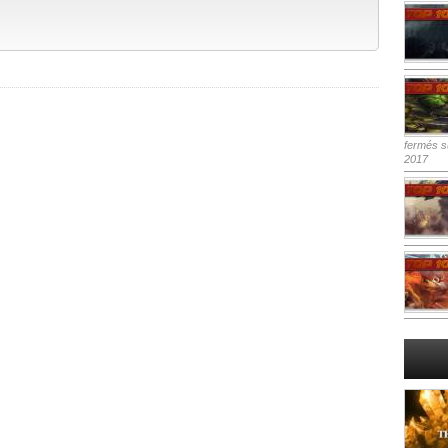
fermés
su
2017