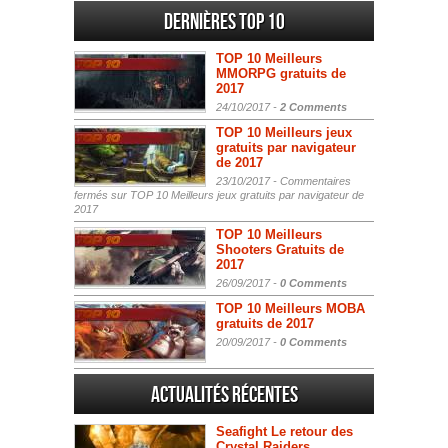
Dernières Top 10
TOP 10 Meilleurs
MMORPG gratuits de
2017
24/10/2017 -
2 Comments
TOP 10 Meilleurs jeux
gratuits par navigateur
de 2017
23/10/2017 -
Commentaires
fermés
sur TOP 10 Meilleurs jeux gratuits par navigateur de
2017
TOP 10 Meilleurs
Shooters Gratuits de
2017
26/09/2017 -
0 Comments
TOP 10 Meilleurs MOBA
gratuits de 2017
20/09/2017 -
0 Comments
Actualités Récentes
Seafight Le retour des
Crystal Raiders