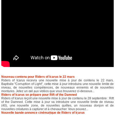
Nouveau contenu pour Riders of Icarus le 22 mars
Riders of Icarus recevra une nouvelle mise à jour de contenu le 22 mars.
Baptisée "Corruption of Light", cette mise à jour introduira une nouvelle limite de
niveau, de nouvelles compétences, de nouveaux ennemis et de nouvelles
montures. Jetez un œil aux vidéos que vous trouverez ci-dessous...
Riders of Icarus se prépare pour Rift of the Damned
Riders of Icarus reçoit une nouvelle mise à jour de contenu le 28 septembre : Rift
of the Damned. Cette mise à jour va introduire une nouvelle limite de niveau
(40), une nouvelle zone, de nouvelles quêtes, un nouveau donjon et de
nouvelles créatures à capturer et à chevaucher. Vous pouvez...
Nouvelle bande-annonce cinématique de Riders of Icarus